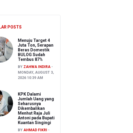
ernak Kecil
, Ongkir Bisa Lebih Hemat
LAR POSTS
 dari Pusat
Menuju Target 4
Juta Ton, Serapan
Beras Domestik
BULOG Sudah
Tembus 87%
BY
ZAHWA INDIRA
MONDAY, AUGUST 3,
2026 10:39 AM
KPK Dalami
Jumlah Uang yang
Seharusnya
Dikembalikan
Menhut Raja Juli
Antoni pada Bupati
Kuantan Singingi
BY
AHMAD FIKRI