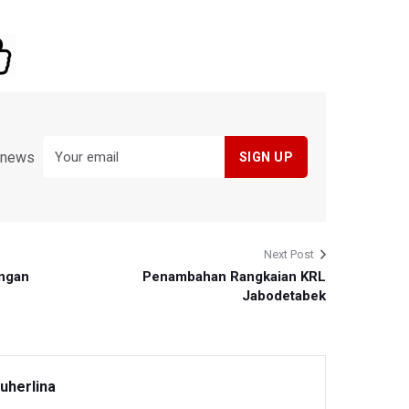
y news
Next Post
angan
Penambahan Rangkaian KRL
Jabodetabek
uherlina