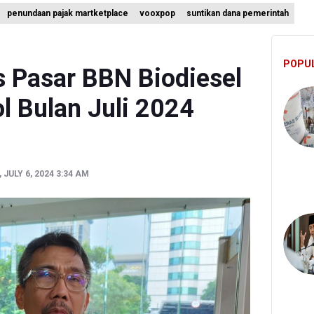
penundaan pajak martketplace
vooxpop
suntikan dana pemerintah
ur dan Daging Ayam Masih Tertekan, Pemerintah Diminta Lindungi Pet
Ini Ternyata Beratnya Gak Sampai 300 Gram, Tapi Sering Dibeli Online
POPU
 Bayar Gaji ASN, Ratusan Pemda Dapat Suntikan Dana Rp20,5 Triliun
s Pasar BBN Biodiesel
l Bulan Juli 2024
JULY 6, 2024 3:34 AM