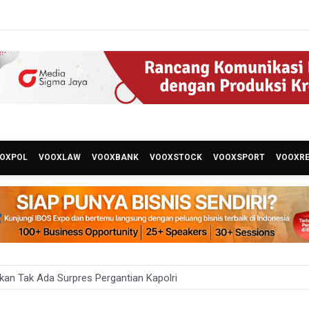
OXPOL
VOOXLAW
VOOXBANK
VOOXSTOCK
VOOXSPORT
VOOXR
kan Tak Ada Surpres Pergantian Kapolri
ah Tambah Penempatan Dana SAL di Himbara