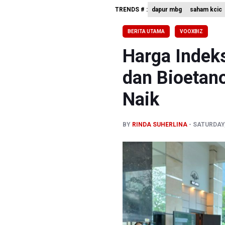
TRENDS # :
dapur mbg
saham kcic
Harga Tel
4 Barang 
BERITA UTAMA
VOOXBIZ
Tak Mampu
Harga Indek
dan Bioetano
Naik
BY
RINDA SUHERLINA
SATURDAY, 