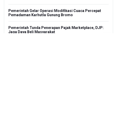
Pemerintah Gelar Operasi Modifikasi Cuaca Percepat
Pemadaman Karhutla Gunung Bromo
Pemerintah Tunda Penerapan Pajak Marketplace, DJP:
Jaga Daya Beli Masyarakat
Kemenkeu Ambil Alih 60 Persen Saham KCIC
Anggota Komisi III DPR Usulkan Mekanisme Pra Judicial
dalam RUU Perampasan Aset
KPK Sebut Pejabat Kemenhut Diduga Menerima 12.500
Dolar Singapura dari Bupati Kuantan Singingi Nonaktif
Suhardiman Amby
Amnesty International Desak Hentikan Sementara dan
Evaluasi Program MBG Usai Rentetan Dugaan Keracunan
Massal
Harga Telur dan Daging Ayam Masih Tertekan,
Pemerintah Diminta Lindungi Peternak Kecil