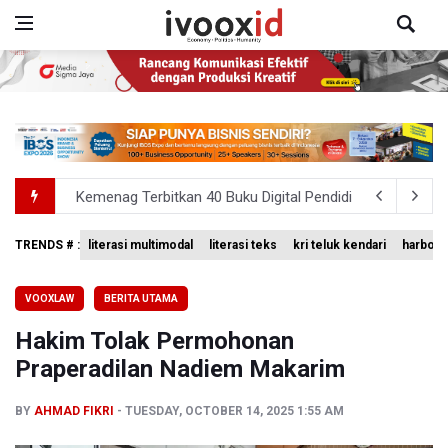
Kemenag Terbitkan 40 Buku Digital Pendidikan Agama Isl
KKI Sebut Ada 10 Nakes Diduga Beri Komentar Nirempat
TRENDS # :
literasi multimodal
literasi teks
kri teluk kendari
harbour 
Polda Metro Jaya Pulangkan Tiga WNI Korban TPPO dari 
VOOXLAW
BERITA UTAMA
Polisi Selidiki Temuan Senjata Api di Yayasan Sekolah Sw
Hakim Tolak Permohonan
Dari Literasi Teks ke Literasi Multimodal
Praperadilan Nadiem Makarim
BY
AHMAD FIKRI
TUESDAY, OCTOBER 14, 2025 1:55 AM