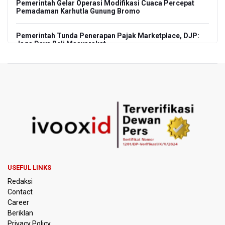
Pemerintah Gelar Operasi Modifikasi Cuaca Percepat
Pemadaman Karhutla Gunung Bromo
Pemerintah Tunda Penerapan Pajak Marketplace, DJP:
Jaga Daya Beli Masyarakat
Kemenkeu Ambil Alih 60 Persen Saham KCIC
Anggota Komisi III DPR Usulkan Mekanisme Pra Judicial
dalam RUU Perampasan Aset
KPK Sebut Pejabat Kemenhut Diduga Menerima 12.500
Dolar Singapura dari Bupati Kuantan Singingi Nonaktif
Suhardiman Amby
Amnesty International Desak Hentikan Sementara dan
USEFUL LINKS
Evaluasi Program MBG Usai Rentetan Dugaan Keracunan
Redaksi
Massal
Contact
Career
Harga Telur dan Daging Ayam Masih Tertekan,
Beriklan
Pemerintah Diminta Lindungi Peternak Kecil
Privacy Policy