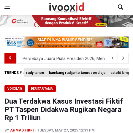
Persebaya Juara Piala Presiden 2026, Menang Adu Pinal
Dari Literasi Teks ke Literasi Multimodal
TRENDS # :
rudy tanoe
bambang rudijanto tanoesoedibjo
satelit lampu
Kuasa Hukum Klaim 995 Airsoft Gun di Sekolah Swasta Ja
VOOXLAW
BERITA UTAMA
Menperin Sebut Insentif Kendaraan Listrik untuk Produk 
Dua Terdakwa Kasus Investasi Fiktif
Sri Mulyani Indrawati Kembali ke Bank Dunia
PT Taspen Didakwa Rugikan Negara
Rp 1 Triliun
BY
AHMAD FIKRI
TUESDAY, MAY 27, 2025 12:31 PM