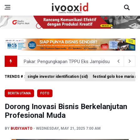
Pakar: Pengungkapan TPPU Eks Jampidsus Febrie Adrian
Tim 9 Kejagung Periksa Febrie Adransayah sebagai Ters
TRENDS # :
single investor identification (sid)
festival golo koe maria a
Kebakaran Hutan dan Lahan Meluas, TNBTS Tutup Selu
BERITA UTAMA
FOTO
SEA V Cup 2026: Timnas Voli Putri Indonesia Kalah 0-3 
Dorong Inovasi Bisnis Berkelanjutan
Xabi Alonso Sebut Dukungan Penggemar Chelsea Menakj
Profesional Muda
BY
BUDIYANTO
WEDNESDAY, MAY 21, 2025 7:00 AM