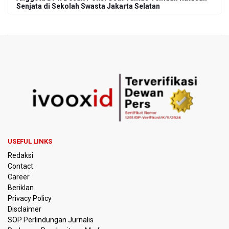
Senjata di Sekolah Swasta Jakarta Selatan
Amnesty International Kecam Penangkapan Dua
Warganet atas Konten Pidato Presiden, Nilai
Kriminalisasi Kritik Persempit Ruang Sipil
BGN Beri Batas Waktu SPPG Kantongi SLHS Paling
Lambat 10 Agustus
Febrie Adriansyah Dicecar Puluhan Pertanyaan Saat
Diperiksa di Kejagung Sebagai Tersangka
BGN Proses Pemberhentian Tidak Hormat 66 Kepala
USEFUL LINKS
SPPG, Sudaryono: Tidak Ada Toleransi bagi Pelanggaran
Redaksi
Disiplin
Contact
Career
SEA V Cup 2026: Timnas Voli Putri Indonesia Menang
Beriklan
Lawan Vietnam 3-2
Privacy Policy
Disclaimer
Kebakaran Landa Gedung Bapenda DKI Jakarta
SOP Perlindungan Jurnalis