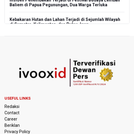
Insiden Penembakan Terjadi di Festival Budaya Lembah
Baliem di Papua Pegunungan, Dua Warga Terluka
Kebakaran Hutan dan Lahan Terjadi di Sejumlah Wilayah
di Sumatra, Kalimantan, dan Pulau Jawa
Kebakaran Hutan dan Lahan Meluas, TNBTS Tutup
Seluruh Akses Wisata Gunung Bromo Guna Efektifkan
Pemadaman
SEA V Cup 2026: Timnas Voli Putri Indonesia Kalah 0-3
Lawan Thailand
Xabi Alonso Sebut Dukungan Penggemar Chelsea
Menakjubkan di GBK, Menang Lawan AC Milan 3-0
USEFUL LINKS
Pakar: Pengungkapan TPPU Eks Jampidsus Febrie
Redaksi
Adriansyah Harus Buktikan Pidana Asal
Contact
Career
Tim 9 Kejagung Periksa Febrie Adransayah sebagai
Beriklan
Tersangka dan Saksi Terkait Kasus TPPU
Privacy Policy