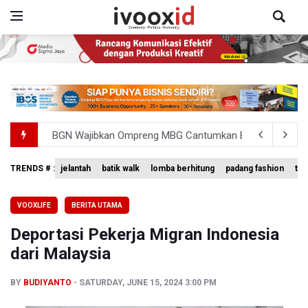
BGN Wajibkan Ompreng MBG Cantumkan Batas Waktu Ko
BEI Catat Pertumbuhan Investor Saham Capai 10,05 Juta
TRENDS # :
jelantah
batik walk
lomba berhitung
padang fashion
tem
Pemerintah Tetapkan Harga Patokan Batu Bara Agustus 2
VOOXLIFE
BERITA UTAMA
Meretas Jalan Terjal Ekonomi Digital: Perjuangan Siti Ali
Deportasi Pekerja Migran Indonesia
Anggota DPR Minta Rencana Kenaikan Gaji Kepala Daerah
dari Malaysia
BY
BUDIYANTO
SATURDAY, JUNE 15, 2024 3:00 PM