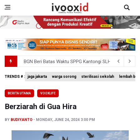
BGN Beri Batas Waktu SPPG Kantongi SLHS Paling Lamb
Febrie Adriansyah Dicecar Puluhan Pertanyaan Saat Dipe
TRENDS # :
jaga jakarta
warga sorong
sterilisasi sekolah
lembah bal
Pertumbuhan Ekonomi 5,3 Persen Belum Cukup Dongkrak 
BERITA UTAMA
VOOXLIFE
Anggota DPR Desak Polisi Usut Tuntas Temuan Ratusan S
Berziarah di Gua Hira
Amnesty International Kecam Penangkapan Dua Warganet at
BY
BUDIYANTO
MONDAY, JUNE 24, 2024 3:00 PM