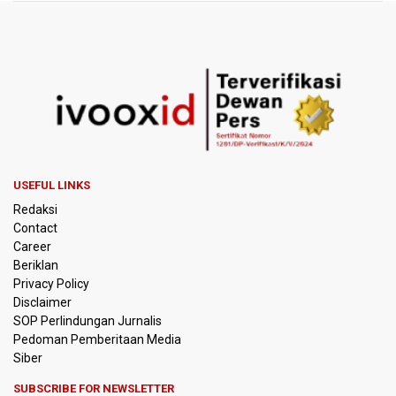
Kebakaran Alun-alun Suryakancana
Menkomdigi Sebut Kehadiran AI Factory Perkuat Posisi
Indonesia
Perumnas Bangun Hunian Bersubsidi dengan Konsep
TOD di Kemayoran
Bank Indonesia Sebut Cadangan Devisa Akhir Juli
Sebesar 145,3 Miliar Dolar AS
USEFUL LINKS
Redaksi
Penjelasan Kemenkes: Pasien BPJS Kesehatan Viral
Contact
Tunggu 8 Jam karena HCU RSCM Terbatas
Career
Beriklan
Terkait Temuan 995 Pucuk Senjata, Yayasan Sekolah: Tak
Privacy Policy
Ada Ekskul Menembak
Disclaimer
SOP Perlindungan Jurnalis
Pedoman Pemberitaan Media
KPK Terima Permintaan Kejaksaan Agung Periksa Febrie
Adriansyah
Siber
SUBSCRIBE FOR NEWSLETTER