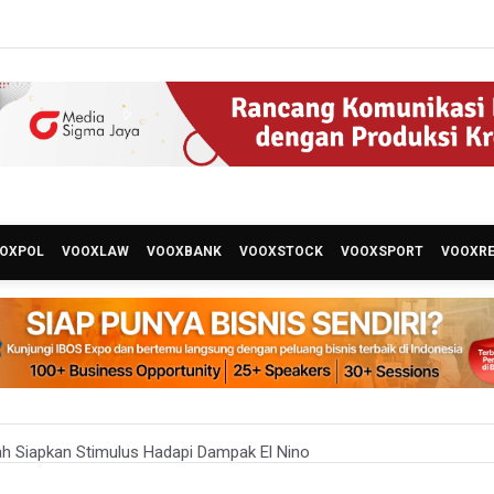
OXPOL
VOOXLAW
VOOXBANK
VOOXSTOCK
VOOXSPORT
VOOXR
h Siapkan Stimulus Hadapi Dampak El Nino
Kembalikan Nama Stasiun LRT Pegangsaan 2 Menjadi Kelapa Gading