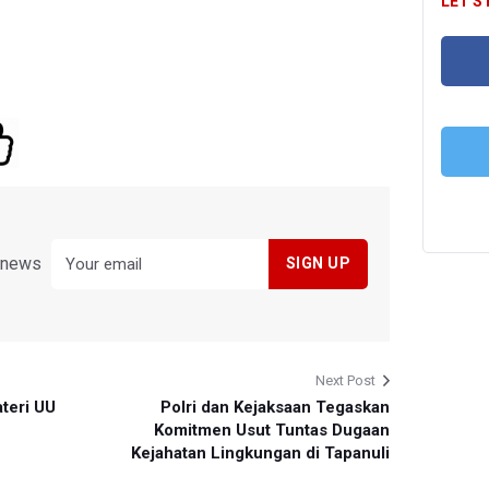
LET'S
FA
T
y news
Next Post
teri UU
Polri dan Kejaksaan Tegaskan
Komitmen Usut Tuntas Dugaan
Kejahatan Lingkungan di Tapanuli