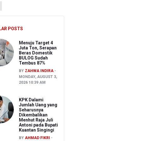
up 2026
Berbeda
LAR POSTS
, OC Tegaskan Sudah Sesuai Persetujuan AFC
Menuju Target 4
Juta Ton, Serapan
Beras Domestik
BULOG Sudah
Tembus 87%
BY
ZAHWA INDIRA
MONDAY, AUGUST 3,
2026 10:39 AM
KPK Dalami
Jumlah Uang yang
Seharusnya
Dikembalikan
Menhut Raja Juli
Antoni pada Bupati
Kuantan Singingi
BY
AHMAD FIKRI