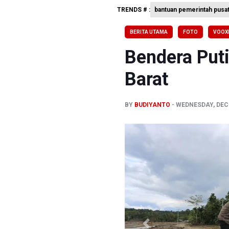
TRENDS # :
bantuan pemerintah pusa
Garuda Pe
Aldila da
BERITA UTAMA
FOTO
VOOXL
Ramai di 
Bendera Puti
Barat
BY
BUDIYANTO
WEDNESDAY, DECE
Previous