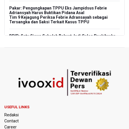
Pakar: Pengungkapan TPPU Eks Jampidsus Febrie
Adriansyah Harus Buktikan Pidana Asal
Tim 9 Kejagung Periksa Febrie Adransayah sebagai
Tersangka dan Saksi Terkait Kasus TPPU
BPIP: Satu Siswa Sekolah Rakyat Jadi Calon Paskibraka
Nasional
Kemarau Panjang, BNPB Minta Kalbar Tinjau Perda Bakar
Lahan
Kemensos Targetkan 150 Ribu Siswa Masuk Program
Sekolah Rakyat Tahun 2027
Pemprov DKI Jakarta Pastikan Data Pajak dan Aset
Daerah Aman dari Kebakaran Bapenda
USEFUL LINKS
Pertumbuhan Ekonomi 5,3 Persen Belum Cukup
Redaksi
Dongkrak Optimisme Pasar, Ekonom Sebut Investor
Masih Selektif
Contact
Career