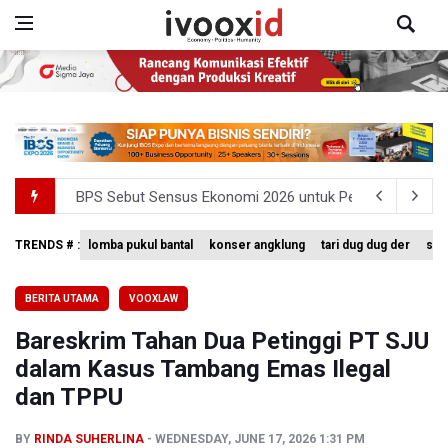
BPS Sebut Sensus Ekonomi 2026 untuk Perbarui Data St
Insiden Penembakan Terjadi di Festival Budaya Lembah 
TRENDS # :
lomba pukul bantal
konser angklung
tari dug dug der
sing
Kemkomdigi Targetkan Reaktivasi IGRS Rampung 2026
BERITA UTAMA
VOOXLAW
TNI Gelar Latihan Kesiapsiagaan Penanggulangan Benca
Bareskrim Tahan Dua Petinggi PT SJU
Pemprov Jabar Sediakan Knalpot Standar Gratis di Pos P
dalam Kasus Tambang Emas Ilegal
dan TPPU
BY
RINDA SUHERLINA
WEDNESDAY, JUNE 17, 2026 1:31 PM