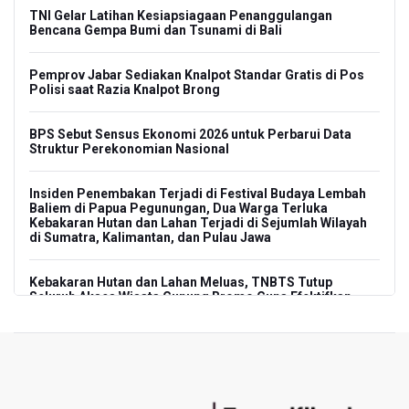
TNI Gelar Latihan Kesiapsiagaan Penanggulangan
Bencana Gempa Bumi dan Tsunami di Bali
Pemprov Jabar Sediakan Knalpot Standar Gratis di Pos
Polisi saat Razia Knalpot Brong
BPS Sebut Sensus Ekonomi 2026 untuk Perbarui Data
Struktur Perekonomian Nasional
Insiden Penembakan Terjadi di Festival Budaya Lembah
Baliem di Papua Pegunungan, Dua Warga Terluka
Kebakaran Hutan dan Lahan Terjadi di Sejumlah Wilayah
di Sumatra, Kalimantan, dan Pulau Jawa
Kebakaran Hutan dan Lahan Meluas, TNBTS Tutup
Seluruh Akses Wisata Gunung Bromo Guna Efektifkan
Pemadaman
SEA V Cup 2026: Timnas Voli Putri Indonesia Kalah 0-3
Lawan Thailand