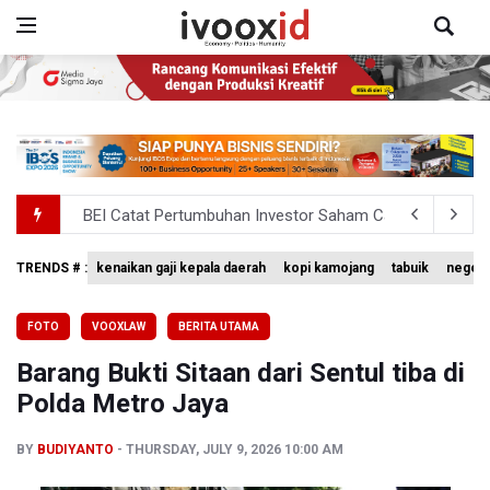
BEI Catat Pertumbuhan Investor Saham Capai 10,05 Juta
Flores Bersiap Gelar Festival Golo Koe 2026, Promosikan
TRENDS # :
kenaikan gaji kepala daerah
kopi kamojang
tabuik
negeri
Meretas Jalan Terjal Ekonomi Digital: Perjuangan Siti Ali
FOTO
VOOXLAW
BERITA UTAMA
Anggota DPR Minta Rencana Kenaikan Gaji Kepala Daerah
Barang Bukti Sitaan dari Sentul tiba di
BGN Wajibkan Ompreng MBG Cantumkan Batas Waktu Ko
Polda Metro Jaya
BY
BUDIYANTO
THURSDAY, JULY 9, 2026 10:00 AM