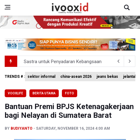
Sastra untuk Penyadaran Kebangsaan
Transjakarta Ditunjuk Kelola Transporasi Laut Menuju Ke
Timnas Voli Putri Indonesia Kalah 1-3 Lawan Filipina da
TRENDS # :
sektor informal
china-asean 2026
jeans bekas
jelantah
PSSI Ajak Publik Tak Hujat Pelatih dan Pemain Timnas In
VOOXLIFE
BERITA UTAMA
FOTO
Tim Sepatu Roda Indonesia Raih 19 Medali di Gelaran C
Bantuan Premi BPJS Ketenagakerjaan
bagi Nelayan di Sumatera Barat
BY
BUDIYANTO
SATURDAY, NOVEMBER 16, 2024 4:00 AM