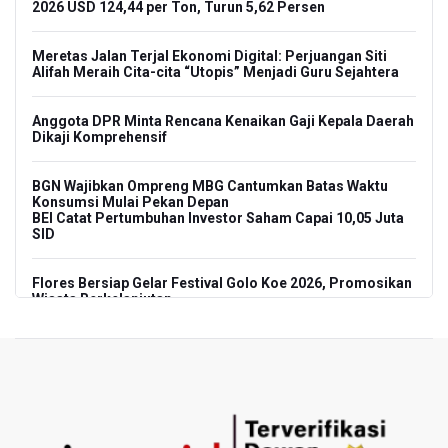
2026 USD 124,44 per Ton, Turun 5,62 Persen
Meretas Jalan Terjal Ekonomi Digital: Perjuangan Siti
Alifah Meraih Cita-cita “Utopis” Menjadi Guru Sejahtera
Anggota DPR Minta Rencana Kenaikan Gaji Kepala Daerah
Dikaji Komprehensif
BGN Wajibkan Ompreng MBG Cantumkan Batas Waktu
Konsumsi Mulai Pekan Depan
BEI Catat Pertumbuhan Investor Saham Capai 10,05 Juta
SID
Flores Bersiap Gelar Festival Golo Koe 2026, Promosikan
Wisata Berkelanjutan
Kemkomdigi Targetkan Reaktivasi IGRS Rampung 2026
TNI Gelar Latihan Kesiapsiagaan Penanggulangan
Bencana Gempa Bumi dan Tsunami di Bali