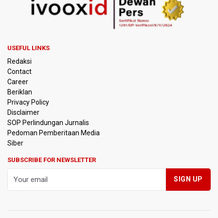
Pemprov Jabar Sediakan Knalpot Standar Gratis di Pos
Polisi saat Razia Knalpot Brong
BPS Sebut Sensus Ekonomi 2026 untuk Perbarui Data
Struktur Perekonomian Nasional
USEFUL LINKS
Redaksi
Insiden Penembakan Terjadi di Festival Budaya Lembah
Contact
Baliem di Papua Pegunungan, Dua Warga Terluka
Career
Beriklan
Kebakaran Hutan dan Lahan Terjadi di Sejumlah Wilayah
Privacy Policy
di Sumatra, Kalimantan, dan Pulau Jawa
Disclaimer
SOP Perlindungan Jurnalis
Pedoman Pemberitaan Media
Kebakaran Hutan dan Lahan Meluas, TNBTS Tutup
Seluruh Akses Wisata Gunung Bromo Guna Efektifkan
Siber
Pemadaman
SUBSCRIBE FOR NEWSLETTER
SEA V Cup 2026: Timnas Voli Putri Indonesia Kalah 0-3
Lawan Thailand
Xabi Alonso Sebut Dukungan Penggemar Chelsea
Menakjubkan di GBK, Menang Lawan AC Milan 3-0