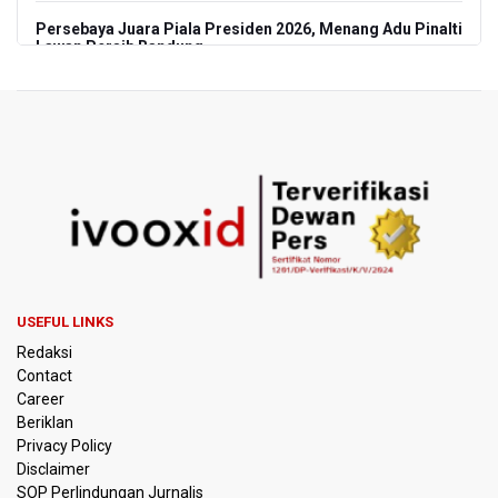
Persebaya Juara Piala Presiden 2026, Menang Adu Pinalti
Lawan Persib Bandung
Dari Literasi Teks ke Literasi Multimodal
Kemenag Terbitkan 40 Buku Digital Pendidikan Agama
Islam, Dapat Diunduh Gratis
KKI Sebut Ada 10 Nakes Diduga Beri Komentar Nirempati
pada Unggahan Pasien BPJS Kesehatan
Polda Metro Jaya Pulangkan Tiga WNI Korban TPPO dari
Libya
USEFUL LINKS
Redaksi
Polisi Selidiki Temuan Senjata Api di Yayasan Sekolah
Contact
Swasta di Jaksel
Career
Beriklan
995 Senjata Api Ditemukan di Sekolah Swasta di Pondok
Privacy Policy
Pinang, Jakarta Selatan
Disclaimer
SOP Perlindungan Jurnalis