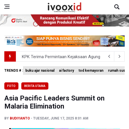
KPK Terima Permintaan Kejaksaan Agung Periksa Febrie
Kementerian ESDM Kaji Pengembangan PLTS Sepanjang 
BRIN Kembangkan Teknologi Modifikasi Cuaca hingga De
TRENDS # :
buku ajar nasional
ai factory
tod kemayoran
rumah susun
Penjelasan Kemenkes: Pasien BPJS Kesehatan Viral Tu
FOTO
BERITA UTAMA
Terkait Temuan 995 Pucuk Senjata, Yayasan Sekolah: T
Asia Pacific Leaders Summit on
Malaria Elimination
BY
BUDIYANTO
TUESDAY, JUNE 17, 2025 8:01 AM