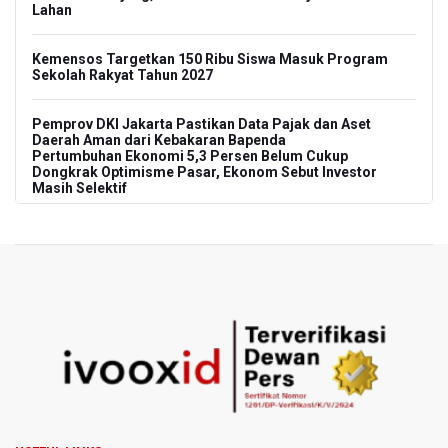
Lahan
Kemensos Targetkan 150 Ribu Siswa Masuk Program
Sekolah Rakyat Tahun 2027
Pemprov DKI Jakarta Pastikan Data Pajak dan Aset
Daerah Aman dari Kebakaran Bapenda
Pertumbuhan Ekonomi 5,3 Persen Belum Cukup
Dongkrak Optimisme Pasar, Ekonom Sebut Investor
Masih Selektif
Anggota DPR Desak Polisi Usut Tuntas Temuan Ratusan
Senjata di Sekolah Swasta Jakarta Selatan
Amnesty International Kecam Penangkapan Dua
Warganet atas Konten Pidato Presiden, Nilai
Kriminalisasi Kritik Persempit Ruang Sipil
BGN Beri Batas Waktu SPPG Kantongi SLHS Paling
Lambat 10 Agustus
Febrie Adriansyah Dicecar Puluhan Pertanyaan Saat