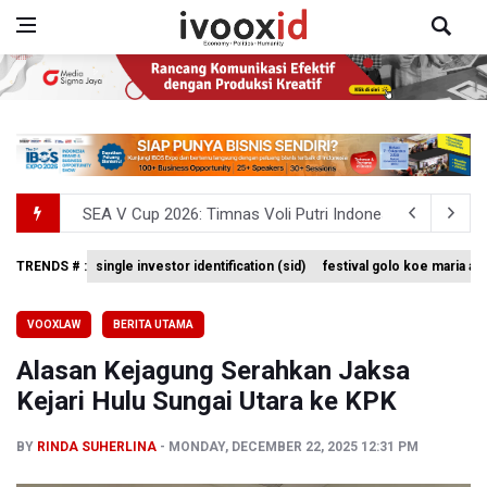
SEA V Cup 2026: Timnas Voli Putri Indonesia Kalah 0-3 
Xabi Alonso Sebut Dukungan Penggemar Chelsea Menakj
TRENDS # :
single investor identification (sid)
festival golo koe maria a
Pakar: Pengungkapan TPPU Eks Jampidsus Febrie Adrian
VOOXLAW
BERITA UTAMA
Kebakaran Hutan dan Lahan Terjadi di Sejumlah Wilayah 
Alasan Kejagung Serahkan Jaksa
Kebakaran Hutan dan Lahan Meluas, TNBTS Tutup Selu
Kejari Hulu Sungai Utara ke KPK
BY
RINDA SUHERLINA
MONDAY, DECEMBER 22, 2025 12:31 PM