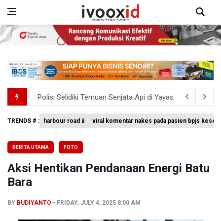
Polisi Selidiki Temuan Senjata Api di Yayasan Sekolah Sw
995 Senjata Api Ditemukan di Sekolah Swasta di Pondok 
TRENDS # :
harbour road ii
viral komentar nakes pada pasien bpjs keseh
Pemerintah Gelar Operasi Modifikasi Cuaca Percepat
BERITA UTAMA
FOTO
Swiss-Belcourt Bogor Hadirkan Promo "Merdeka Escape
Aksi Hentikan Pendanaan Energi Batu
Polda Metro Jaya Pulangkan Tiga WNI Korban TPPO dari 
Bara
BY
BUDIYANTO
FRIDAY, JULY 4, 2025 8:00 AM