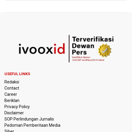
Harga Telur dan Daging Ayam Masih Tertekan,
Pemerintah Diminta Lindungi Peternak Kecil
Tak Mampu Bayar Gaji ASN, Ratusan Pemda Dapat
Suntikan Dana Rp20,5 Triliun dari Pusat
DPR Pastikan Tak Ada Surpres Pergantian Kapolri
Pemerintah Tambah Penempatan Dana SAL di Himbara
OJK Wajibkan Pindar Serahkan Data Transaksi
USEFUL LINKS
Pendanaan
Redaksi
Contact
Garuda Pertiwi dan Putri Nusantara akan Bela Indonesia
Career
di Srikandi Merdeka Cup 2026
Beriklan
Privacy Policy
Aldila dan Janice Berlaga di Sektor Ganda WTA 1000
Disclaimer
Toronto dengan Partner Berbeda
SOP Perlindungan Jurnalis
Pedoman Pemberitaan Media
Ramai di Media Sosial Soal Rehat Waktu 48 Jam Menuju
Siber