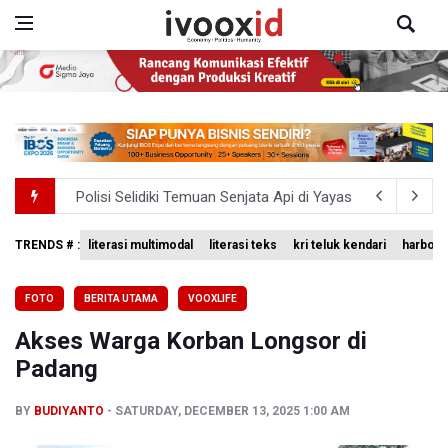
Polisi Selidiki Temuan Senjata Api di Yayasan Sekolah Sw
995 Senjata Api Ditemukan di Sekolah Swasta di Pondok 
Kemenag Terbitkan 40 Buku Digital Pendidikan Agama Isl
TRENDS # :
literasi multimodal
literasi teks
kri teluk kendari
harbour 
KKI Sebut Ada 10 Nakes Diduga Beri Komentar Nirempat
FOTO
BERITA UTAMA
VOOXLIFE
Polda Metro Jaya Pulangkan Tiga WNI Korban TPPO dari 
Akses Warga Korban Longsor di
Padang
BY
BUDIYANTO
SATURDAY, DECEMBER 13, 2025 1:00 AM