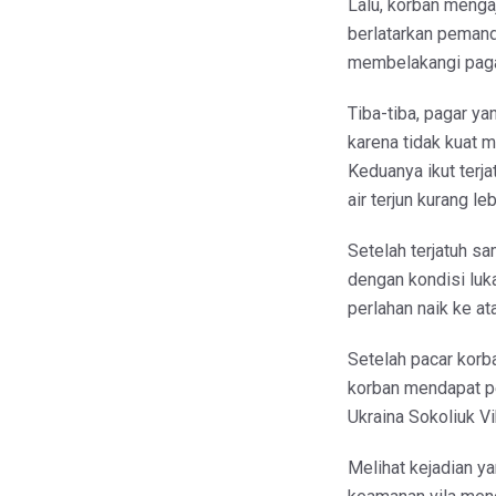
Lalu, korban menga
berlatarkan pemand
membelakangi paga
Tiba-tiba, pagar y
karena tidak kuat 
Keduanya ikut terja
air terjun kurang l
Setelah terjatuh sam
dengan kondisi luk
perlahan naik ke a
Setelah pacar korba
korban mendapat p
Ukraina Sokoliuk Vi
Melihat kejadian y