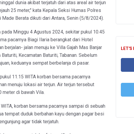
nggal dunia akibat terjatuh dari atas areal air terjun
sejauh 25 meter," kata Kepala Seksi Humas Polres
i Made Berata dikuti dari Antara, Senin (5/8/2024).
 pada Minggu 4 Agustus 2024, sekitar pukul 10.45
ma pacarnya Biagi Ilaria berangkat dari Hotel
berjalan- jalan menuju ke Villa Gajah Mas Banjar
LET'S
a Baturiti, Kecamatan Baturiti, Tabanan. Sebelum
ujuan, keduanya sempat berbelanja di pasar.
ar pukul 11.15 WITA korban bersama pacarnya
FA
an menuju lokasi air terjun. Air terjun tersebut
0 meter di bawah Vila.
T
0 WITA, korban bersama pacarnya sampai di sebuah
dua tempat duduk berbahan kayu dengan pagar besi
ngunjung agar tidak terjatuh.