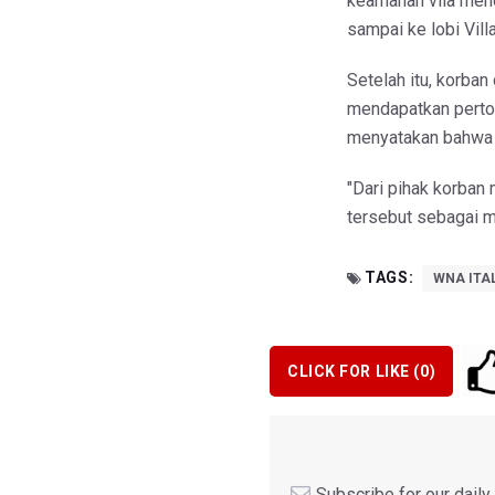
keamanan vila men
sampai ke lobi Vil
Setelah itu, korban
mendapatkan pertol
menyatakan bahwa k
"Dari pihak korban
tersebut sebagai mu
TAGS:
WNA ITA
CLICK FOR LIKE (
0
)
Subscribe for our dail