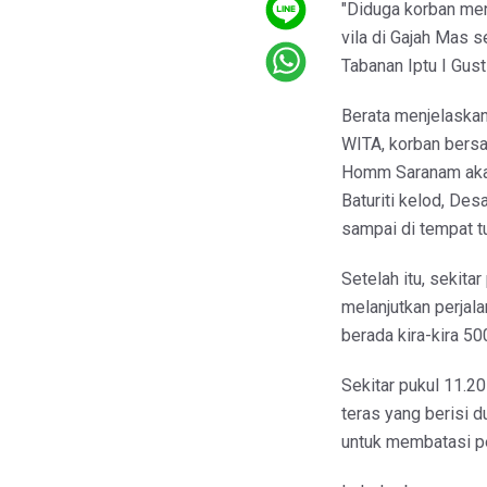
"Diduga korban meni
vila di Gajah Mas 
Tabanan Iptu I Gust
Berata menjelaskan
WITA, korban bersa
Homm Saranam akan 
Baturiti kelod, Des
sampai di tempat t
Setelah itu, sekit
melanjutkan perjalan
berada kira-kira 50
Sekitar pukul 11.2
teras yang berisi 
untuk membatasi pe