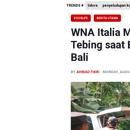
TRENDS # :
tidore
penyeludupan k
Flores Be
Kemkomdi
VOOXLIFE
BERITA UTAMA
TNI Gelar
WNA Italia M
Tebing saat 
Bali
BY
AHMAD FIKRI
MONDAY, AUGUS