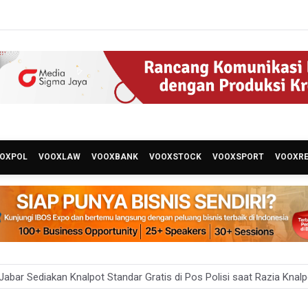
OXPOL
VOOXLAW
VOOXBANK
VOOXSTOCK
VOOXSPORT
VOOXR
abar Sediakan Knalpot Standar Gratis di Pos Polisi saat Razia Knal
 Sensus Ekonomi 2026 untuk Perbarui Data Struktur Perekonomian 