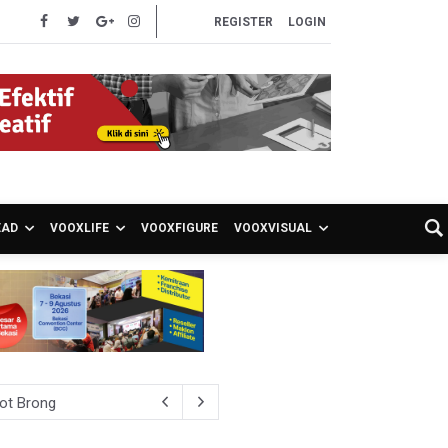
REGISTER
LOGIN
EAD
VOOXLIFE
VOOXFIGURE
VOOXVISUAL
pot Brong
Nasional