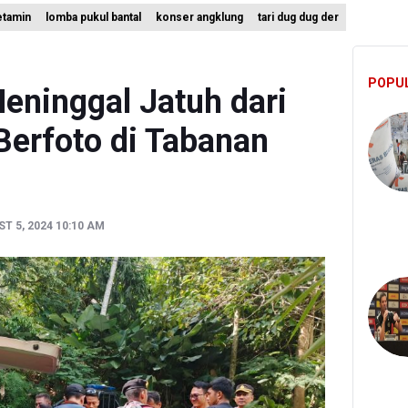
etamin
lomba pukul bantal
konser angklung
tari dug dug der
rsiap Gelar Festival Golo Koe 2026, Promosikan Wisata Berkelanjuta
gi Targetkan Reaktivasi IGRS Rampung 2026
POPU
 Latihan Kesiapsiagaan Penanggulangan Bencana Gempa Bumi dan Ts
eninggal Jatuh dari
Berfoto di Tabanan
T 5, 2024 10:10 AM