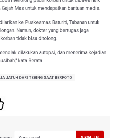
coba menolong pacar korban untuk dibawa naik
la Gajah Mas untuk mendapatkan bantuan medis.
 dilarikan ke Puskesmas Baturiti, Tabanan untuk
ongan. Namun, dokter yang bertugas jaga
orban tidak bisa ditolong.
 menolak dilakukan autopsi, dan menerima kejadian
sibah," kata Berata.
LIA JATUH DARI TEBING SAAT BERFOTO
y news