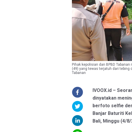
Pihak kepolisian dan BPBD Tabanan m
(49) yang tewas terjatuh dari tebin
Tabanan
IVOOX.id – Seoran
dinyatakan mening
berfoto selfie de
Banjar Baturiti K
Bali, Minggu (4/8/