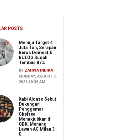
n
LAR POSTS
unami di Bali
Menuju Target 4
Juta Ton, Serapan
Beras Domestik
BULOG Sudah
Tembus 87%
BY
ZAHWA INDIRA
MONDAY, AUGUST 3,
2026 10:39 AM
Xabi Alonso Sebut
Dukungan
Penggemar
Chelsea
Menakjubkan di
GBK, Menang
Lawan AC Milan 3-
0