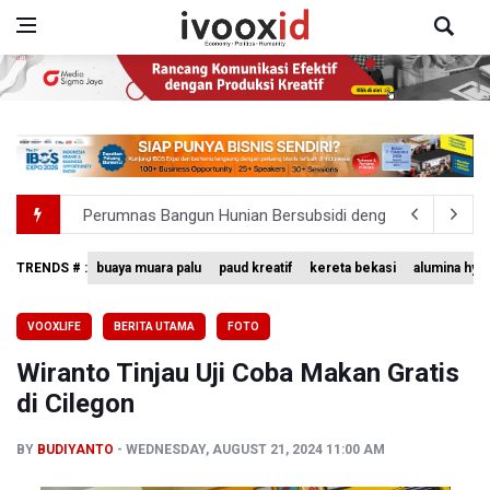
Perumnas Bangun Hunian Bersubsidi dengan Konsep TO
Bank Indonesia Sebut Cadangan Devisa Akhir Juli Sebesar
TRENDS # :
buaya muara palu
paud kreatif
kereta bekasi
alumina hyd
Pemerintah Matangkan Rencana Pembaruan Buku Ajar N
VOOXLIFE
BERITA UTAMA
FOTO
Pendakian Gunung Gede Pangrango Ditutup karena Keba
Wiranto Tinjau Uji Coba Makan Gratis
Menkomdigi Sebut Kehadiran AI Factory Perkuat Posisi 
di Cilegon
BY
BUDIYANTO
WEDNESDAY, AUGUST 21, 2024 11:00 AM