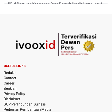
BRIN Pastikan Keamanan Data Proyek Satelit Lampung-1
BRIN Sebut Teknologi ANG Berpotensi Hemat Subsidi LPG
hingga Rp26 triliun
Kuasa Hukum Klaim 995 Airsoft Gun di Sekolah Swasta
Jaksel Berizin, Bantah Kepemilikan Senjata Api dan
Narkoba
Menperin Sebut Insentif Kendaraan Listrik untuk Produk
Bernilai Tambah Tinggi
USEFUL LINKS
Sri Mulyani Indrawati Kembali ke Bank Dunia
Redaksi
Contact
Persebaya Juara Piala Presiden 2026, Menang Adu Pinalti
Career
Lawan Persib Bandung
Beriklan
Privacy Policy
Dari Literasi Teks ke Literasi Multimodal
Disclaimer
SOP Perlindungan Jurnalis
Pedoman Pemberitaan Media
Kemenag Terbitkan 40 Buku Digital Pendidikan Agama