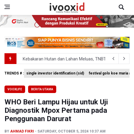
Kebakaran Hutan dan Lahan Meluas, TNBTS Tutup Selu
SEA V Cup 2026: Timnas Voli Putri Indonesia Kalah 0-3 
TRENDS # :
single investor identification (sid)
festival golo koe maria a
BPS Sebut Sensus Ekonomi 2026 untuk Perbarui Data St
VOOXLIFE
BERITA UTAMA
Insiden Penembakan Terjadi di Festival Budaya Lembah 
WHO Beri Lampu Hijau untuk Uji
Kebakaran Hutan dan Lahan Terjadi di Sejumlah Wilayah 
Diagnostik Mpox Pertama pada
Penggunaan Darurat
BY
AHMAD FIKRI
SATURDAY, OCTOBER 5, 2024 10:37 AM