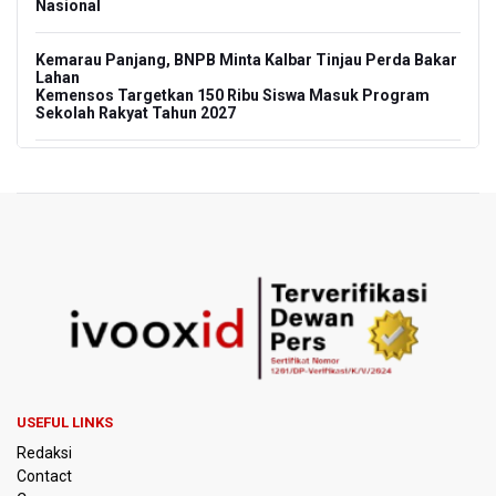
Nasional
Kemarau Panjang, BNPB Minta Kalbar Tinjau Perda Bakar
Lahan
Kemensos Targetkan 150 Ribu Siswa Masuk Program
Sekolah Rakyat Tahun 2027
Pemprov DKI Jakarta Pastikan Data Pajak dan Aset
Daerah Aman dari Kebakaran Bapenda
Pertumbuhan Ekonomi 5,3 Persen Belum Cukup
Dongkrak Optimisme Pasar, Ekonom Sebut Investor
Masih Selektif
Anggota DPR Desak Polisi Usut Tuntas Temuan Ratusan
Senjata di Sekolah Swasta Jakarta Selatan
Amnesty International Kecam Penangkapan Dua
Warganet atas Konten Pidato Presiden, Nilai
USEFUL LINKS
Kriminalisasi Kritik Persempit Ruang Sipil
Redaksi
Contact
BGN Beri Batas Waktu SPPG Kantongi SLHS Paling