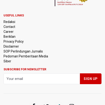
Kebakaran Landa Gedung Bapenda DKI Jakarta
PSSI Evaluasi TImnas Indonesia Setelah Gagal Tembus
USEFUL LINKS
Semifinal Piala AFF 2026
Redaksi
Contact
Timnas Indonesia Tersingkir di Piala AFF 2026 Setelah
Career
Ditahan Imbang Singapura 1-1
Beriklan
Privacy Policy
Pemerintah Matangkan Rencana Pembaruan Buku Ajar
Disclaimer
Nasional
SOP Perlindungan Jurnalis
Pedoman Pemberitaan Media
Pendakian Gunung Gede Pangrango Ditutup karena
Siber
Kebakaran Alun-alun Suryakancana
SUBSCRIBE FOR NEWSLETTER
Menkomdigi Sebut Kehadiran AI Factory Perkuat Posisi
Indonesia
Perumnas Bangun Hunian Bersubsidi dengan Konsep
TOD di Kemayoran
Bank Indonesia Sebut Cadangan Devisa Akhir Juli
Sebesar 145,3 Miliar Dolar AS