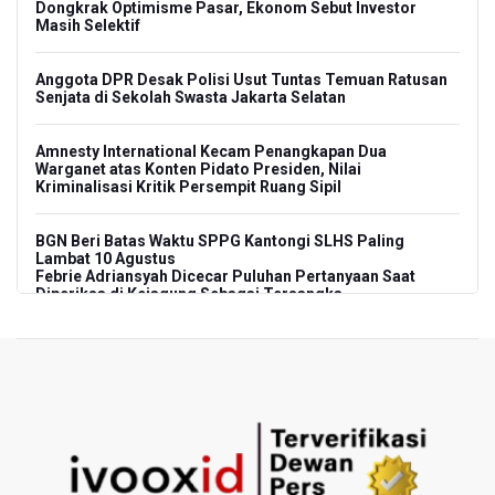
Dongkrak Optimisme Pasar, Ekonom Sebut Investor
Masih Selektif
Anggota DPR Desak Polisi Usut Tuntas Temuan Ratusan
Senjata di Sekolah Swasta Jakarta Selatan
Amnesty International Kecam Penangkapan Dua
Warganet atas Konten Pidato Presiden, Nilai
Kriminalisasi Kritik Persempit Ruang Sipil
BGN Beri Batas Waktu SPPG Kantongi SLHS Paling
Lambat 10 Agustus
Febrie Adriansyah Dicecar Puluhan Pertanyaan Saat
Diperiksa di Kejagung Sebagai Tersangka
BGN Proses Pemberhentian Tidak Hormat 66 Kepala
SPPG, Sudaryono: Tidak Ada Toleransi bagi Pelanggaran
Disiplin
SEA V Cup 2026: Timnas Voli Putri Indonesia Menang
Lawan Vietnam 3-2