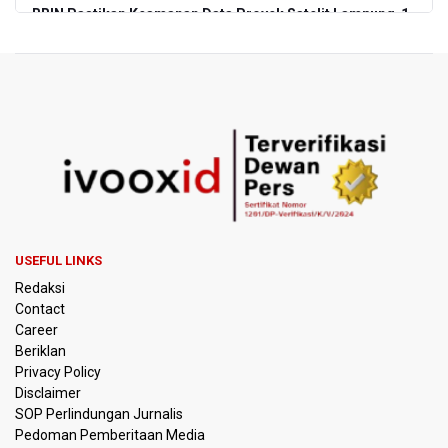
BRIN Pastikan Keamanan Data Proyek Satelit Lampung-1
BRIN Sebut Teknologi ANG Berpotensi Hemat Subsidi LPG
hingga Rp26 triliun
Kuasa Hukum Klaim 995 Airsoft Gun di Sekolah Swasta
Jaksel Berizin, Bantah Kepemilikan Senjata Api dan
Narkoba
Menperin Sebut Insentif Kendaraan Listrik untuk Produk
Bernilai Tambah Tinggi
USEFUL LINKS
Sri Mulyani Indrawati Kembali ke Bank Dunia
Redaksi
Contact
Persebaya Juara Piala Presiden 2026, Menang Adu Pinalti
Career
Lawan Persib Bandung
Beriklan
Privacy Policy
Dari Literasi Teks ke Literasi Multimodal
Disclaimer
SOP Perlindungan Jurnalis
Pedoman Pemberitaan Media
Kemenag Terbitkan 40 Buku Digital Pendidikan Agama