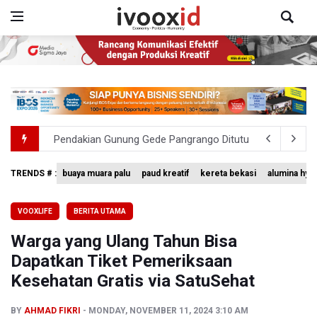
Pendakian Gunung Gede Pangrango Ditutup karena Keba
Menkomdigi Sebut Kehadiran AI Factory Perkuat Posisi 
TRENDS # :
buaya muara palu
paud kreatif
kereta bekasi
alumina hyd
Perumnas Bangun Hunian Bersubsidi dengan Konsep TO
VOOXLIFE
BERITA UTAMA
Bank Indonesia Sebut Cadangan Devisa Akhir Juli Sebesar
Warga yang Ulang Tahun Bisa
Pemerintah Matangkan Rencana Pembaruan Buku Ajar N
Dapatkan Tiket Pemeriksaan
Kesehatan Gratis via SatuSehat
BY
AHMAD FIKRI
MONDAY, NOVEMBER 11, 2024 3:10 AM