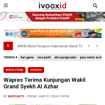
BNPB Minta Pemprov Kalimantan Barat Tinjau Kembali
Kemensos Targetkan 150 Ribu Siswa Masuk Program Se
TRENDS # :
hari game
insa yacht
aksi pengecatan
para-meter archer
Pakar: Pengungkapan TPPU Eks Jampidsus Febrie Adrian
BERITA UTAMA
VOOXLIFE
Tim 9 Kejagung Periksa Febrie Adransayah sebagai Ters
Wapres Terima Kunjungan Wakil
BPIP: Satu Siswa Sekolah Rakyat Jadi Calon Paskibraka 
Grand Syekh Al Azhar
BY
BUDIYANTO
FRIDAY, JUNE 21, 2024 2:18 PM