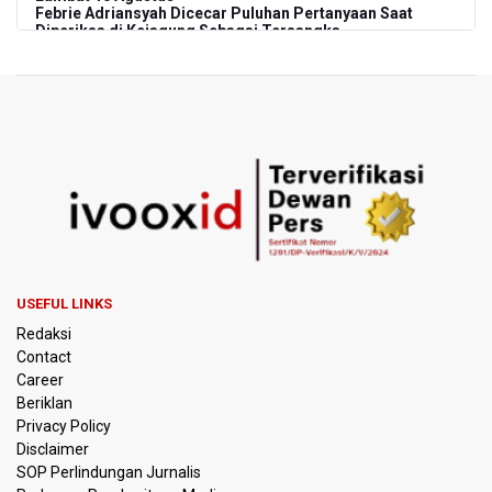
Febrie Adriansyah Dicecar Puluhan Pertanyaan Saat
Diperiksa di Kejagung Sebagai Tersangka
BGN Proses Pemberhentian Tidak Hormat 66 Kepala
SPPG, Sudaryono: Tidak Ada Toleransi bagi Pelanggaran
Disiplin
SEA V Cup 2026: Timnas Voli Putri Indonesia Menang
Lawan Vietnam 3-2
Kebakaran Landa Gedung Bapenda DKI Jakarta
PSSI Evaluasi TImnas Indonesia Setelah Gagal Tembus
USEFUL LINKS
Semifinal Piala AFF 2026
Redaksi
Contact
Timnas Indonesia Tersingkir di Piala AFF 2026 Setelah
Career
Ditahan Imbang Singapura 1-1
Beriklan
Privacy Policy
Pemerintah Matangkan Rencana Pembaruan Buku Ajar
Disclaimer
Nasional
SOP Perlindungan Jurnalis