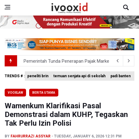
Pemerintah Tunda Penerapan Pajak Marketplace, DJP: Ja
Holiday Inn Express Jakarta Menteng Dukung Program L
TRENDS # :
peneliti brin
temuan senjata api di sekolah
padi banten
p
995 Senjata Api Ditemukan di Sekolah Swasta di Pondok 
Pemerintah Gelar Operasi Modifikasi Cuaca Percepat
VOOXLAW
BERITA UTAMA
Wamenkum Klarifikasi Pasal
Swiss-Belcourt Bogor Hadirkan Promo "Merdeka Escape
Demonstrasi dalam KUHP, Tegaskan
Tak Perlu Izin Polisi
BY
FAHRURRAZI ASSYAR
TUESDAY, JANUARY 6, 2026 12:31 PM