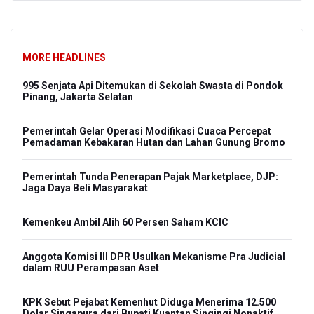
MORE HEADLINES
995 Senjata Api Ditemukan di Sekolah Swasta di Pondok
Pe
Pinang, Jakarta Selatan
OJK
Pemerintah Gelar Operasi Modifikasi Cuaca Percepat
Pe
Pemadaman Kebakaran Hutan dan Lahan Gunung Bromo
Gar
gan
Pemerintah Tunda Penerapan Pajak Marketplace, DJP:
di 
Jaga Daya Beli Masyarakat
Ald
0
Kemenkeu Ambil Alih 60 Persen Saham KCIC
To
Anggota Komisi III DPR Usulkan Mekanisme Pra Judicial
Ram
dalam RUU Perampasan Aset
Fin
Pe
KPK Sebut Pejabat Kemenhut Diduga Menerima 12.500
Dolar Singapura dari Bupati Kuantan Singingi Nonaktif
Pr