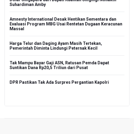
Suhardiman Amby
Men
i
Amnesty International Desak Hentikan Sementara dan
Pem
Evaluasi Program MBG Usai Rentetan Dugaan Keracunan
Massal
Kor
gga
ETL
Harga Telur dan Daging Ayam Masih Tertekan,
Pemerintah Diminta Lindungi Peternak Kecil
Men
ani
Ber
Tak Mampu Bayar Gaji ASN, Ratusan Pemda Dapat
Suntikan Dana Rp20,5 Triliun dari Pusat
Na
Ko
DPR Pastikan Tak Ada Surpres Pergantian Kapolri
PREV
NEXT