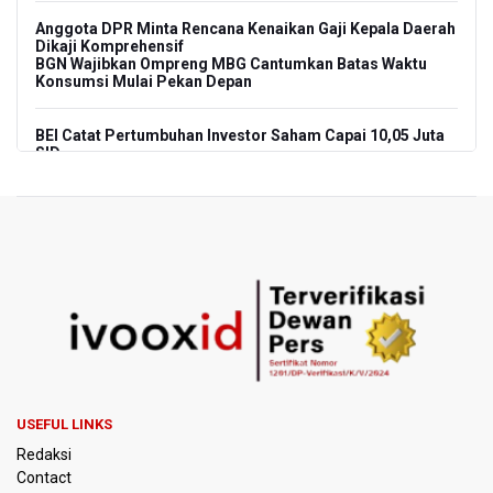
Anggota DPR Minta Rencana Kenaikan Gaji Kepala Daerah
Dikaji Komprehensif
BGN Wajibkan Ompreng MBG Cantumkan Batas Waktu
Konsumsi Mulai Pekan Depan
BEI Catat Pertumbuhan Investor Saham Capai 10,05 Juta
SID
Flores Bersiap Gelar Festival Golo Koe 2026, Promosikan
Wisata Berkelanjutan
Kemkomdigi Targetkan Reaktivasi IGRS Rampung 2026
TNI Gelar Latihan Kesiapsiagaan Penanggulangan
Bencana Gempa Bumi dan Tsunami di Bali
Pemprov Jabar Sediakan Knalpot Standar Gratis di Pos
Polisi saat Razia Knalpot Brong
USEFUL LINKS
Redaksi
BPS Sebut Sensus Ekonomi 2026 untuk Perbarui Data
Contact
Struktur Perekonomian Nasional