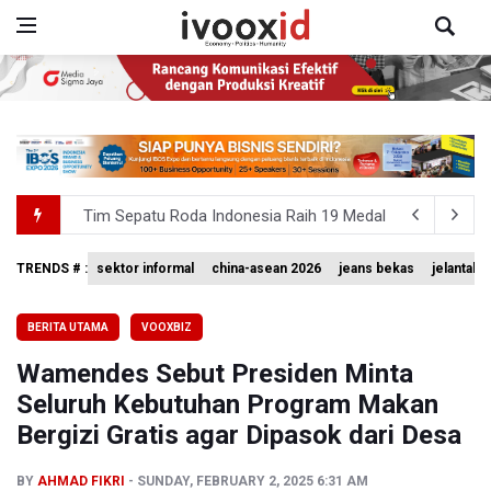
Tim Sepatu Roda Indonesia Raih 19 Medali di Gelaran C
Sastra untuk Penyadaran Kebangsaan
TRENDS # :
sektor informal
china-asean 2026
jeans bekas
jelantah
Basarnas Akhiri Operasi Penyisiran Korban KMP Mutiara
BERITA UTAMA
VOOXBIZ
Timnas Voli Putri Indonesia Kalah 1-3 Lawan Filipina da
Wamendes Sebut Presiden Minta
PSSI Ajak Publik Tak Hujat Pelatih dan Pemain Timnas In
Seluruh Kebutuhan Program Makan
Bergizi Gratis agar Dipasok dari Desa
BY
AHMAD FIKRI
SUNDAY, FEBRUARY 2, 2025 6:31 AM