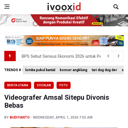
BPS Sebut Sensus Ekonomi 2026 untuk Perbarui Data St
Insiden Penembakan Terjadi di Festival Budaya Lembah 
TRENDS # :
lomba pukul bantal
konser angklung
tari dug dug der
sing
Kebakaran Hutan dan Lahan Terjadi di Sejumlah Wilayah 
BERITA UTAMA
VOOXLAW
FOTO
TNI Gelar Latihan Kesiapsiagaan Penanggulangan Benca
Videografer Amsal Sitepu Divonis
Pemprov Jabar Sediakan Knalpot Standar Gratis di Pos P
Bebas
BY
BUDIYANTO
WEDNESDAY, APRIL 1, 2026 7:02 AM