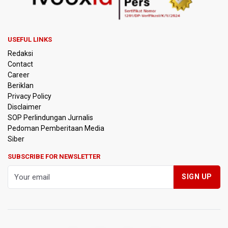
Pertumbuhan Ekonomi 5,3 Persen Belum Cukup
Dongkrak Optimisme Pasar, Ekonom Sebut Investor
Masih Selektif
USEFUL LINKS
Redaksi
Anggota DPR Desak Polisi Usut Tuntas Temuan Ratusan
Contact
Senjata di Sekolah Swasta Jakarta Selatan
Career
Beriklan
Amnesty International Kecam Penangkapan Dua
Privacy Policy
Warganet atas Konten Pidato Presiden, Nilai
Disclaimer
Kriminalisasi Kritik Persempit Ruang Sipil
SOP Perlindungan Jurnalis
Pedoman Pemberitaan Media
BGN Beri Batas Waktu SPPG Kantongi SLHS Paling
Siber
Lambat 10 Agustus
SUBSCRIBE FOR NEWSLETTER
Febrie Adriansyah Dicecar Puluhan Pertanyaan Saat
Diperiksa di Kejagung Sebagai Tersangka
BGN Proses Pemberhentian Tidak Hormat 66 Kepala
SPPG, Sudaryono: Tidak Ada Toleransi bagi Pelanggaran
Disiplin
SEA V Cup 2026: Timnas Voli Putri Indonesia Menang