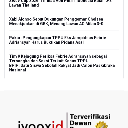
SEA V Cup 2026: Timnas Voli Putri Indonesia Kalah 0-3
Lawan Thailand
Xabi Alonso Sebut Dukungan Penggemar Chelsea
Menakjubkan di GBK, Menang Lawan AC Milan 3-0
Pakar: Pengungkapan TPPU Eks Jampidsus Febrie
Adriansyah Harus Buktikan Pidana Asal
Tim 9 Kejagung Periksa Febrie Adransayah sebagai
Tersangka dan Saksi Terkait Kasus TPPU
BPIP: Satu Siswa Sekolah Rakyat Jadi Calon Paskibraka
Nasional
Kemarau Panjang, BNPB Minta Kalbar Tinjau Perda Bakar
Lahan
Kemensos Targetkan 150 Ribu Siswa Masuk Program
Sekolah Rakyat Tahun 2027
Pemprov DKI Jakarta Pastikan Data Pajak dan Aset
Daerah Aman dari Kebakaran Bapenda