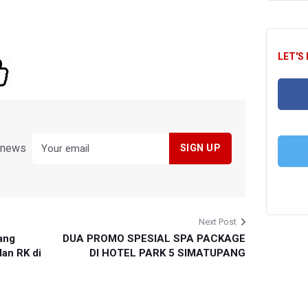
LET'S
FA
y news
T
Next Post
ang
DUA PROMO SPESIAL SPA PACKAGE
an RK di
DI HOTEL PARK 5 SIMATUPANG