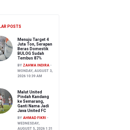
hkan Pembakaran Lahan untuk Membuka Kebun Warga
LAR POSTS
027
Menuju Target 4
Juta Ton, Serapan
Beras Domestik
BULOG Sudah
Tembus 87%
BY
ZAHWA INDIRA
MONDAY, AUGUST 3,
2026 10:39 AM
Malut United
Pindah Kandang
ke Semarang,
Ganti Nama Jadi
Java United FC
BY
AHMAD FIKRI
WEDNESDAY,
AUGUST 5, 2026 1:31