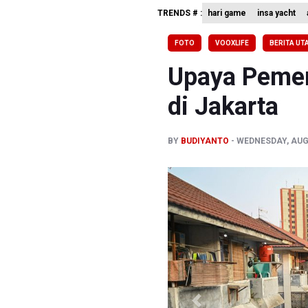
TRENDS # :
hari game
insa yacht
BPIP: Sat
BNPB Min
FOTO
VOOXLIFE
BERITA UT
Kemensos
Upaya Pemen
di Jakarta
BY
BUDIYANTO
WEDNESDAY, AUGU
Previous