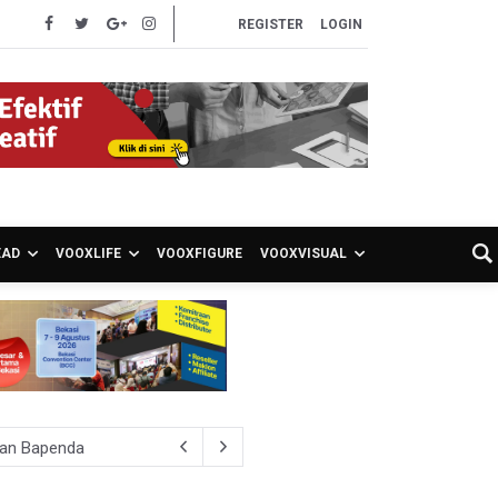
REGISTER
LOGIN
EAD
VOOXLIFE
VOOXFIGURE
VOOXVISUAL
ran Bapenda
onom Sebut Investor Masih Selektif