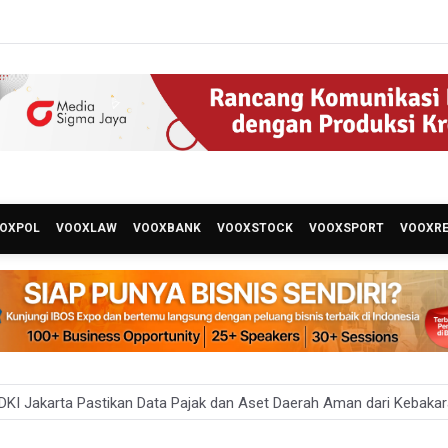
OXPOL
VOOXLAW
VOOXBANK
VOOXSTOCK
VOOXSPORT
VOOXR
KI Jakarta Pastikan Data Pajak dan Aset Daerah Aman dari Kebaka
an Ekonomi 5,3 Persen Belum Cukup Dongkrak Optimisme Pasar, Ek