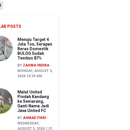
l
 Kepemilikan Senjata Api dan Narkoba
LAR POSTS
i
Menuju Target 4
Juta Ton, Serapan
Beras Domestik
BULOG Sudah
Tembus 87%
BY
ZAHWA INDIRA
MONDAY, AUGUST 3,
2026 10:39 AM
Malut United
Pindah Kandang
ke Semarang,
Ganti Nama Jadi
Java United FC
BY
AHMAD FIKRI
WEDNESDAY,
AUGUST 5, 2026 1:31