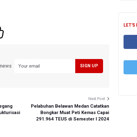
LET'S
FA
y news
T
Next Post
megang
Pelabuhan Belawan Medan Catatkan
ukturisasi
Bongkar Muat Peti Kemas Capai
291.964 TEUS di Semester I 2024