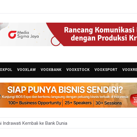
OXPOL
VOOXLAW
VOOXBANK
VOOXSTOCK
VOOXSPORT
VOOXR
ni Indrawati Kembali ke Bank Dunia
 Juara Piala Presiden 2026, Menang Adu Pinalti Lawan Persib Bandu