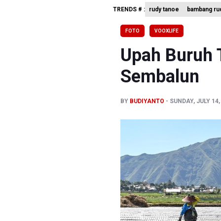
TRENDS # :
rudy tanoe
bambang rud
Dari Liter
Kuasa Huk
FOTO
VOOXLIFE
Menperin 
Upah Buruh 
Sembalun
BY
BUDIYANTO
SUNDAY, JULY 14,
Previous