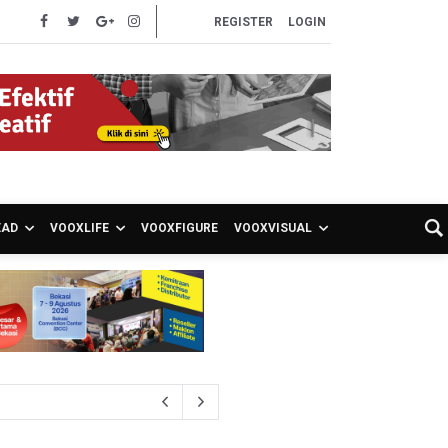
REGISTER
LOGIN
EAD
VOOXLIFE
VOOXFIGURE
VOOXVISUAL
ng