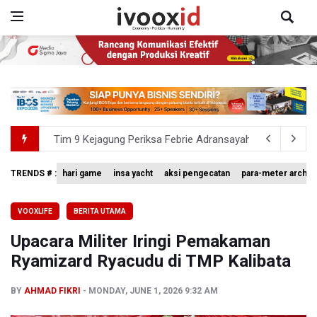
Tim 9 Kejagung Periksa Febrie Adransayah sebagai Ters
BPIP: Satu Siswa Sekolah Rakyat Jadi Calon Paskibraka 
TRENDS # :
hari game
insa yacht
aksi pengecatan
para-meter archer
SEA V Cup 2026: Timnas Voli Putri Indonesia Kalah 0-3 
VOOXLIFE
BERITA UTAMA
Xabi Alonso Sebut Dukungan Penggemar Chelsea Menakj
Upacara Militer Iringi Pemakaman
Pakar: Pengungkapan TPPU Eks Jampidsus Febrie Adrian
Ryamizard Ryacudu di TMP Kalibata
BY
AHMAD FIKRI
MONDAY, JUNE 1, 2026 9:32 AM