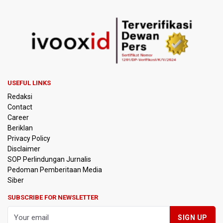
Febrie Adriansyah Dicecar Puluhan Pertanyaan Saat
Diperiksa di Kejagung Sebagai Tersangka
BGN Proses Pemberhentian Tidak Hormat 66 Kepala
SPPG, Sudaryono: Tidak Ada Toleransi bagi Pelanggaran
Disiplin
USEFUL LINKS
SEA V Cup 2026: Timnas Voli Putri Indonesia Menang
Redaksi
Lawan Vietnam 3-2
Contact
Career
Kebakaran Landa Gedung Bapenda DKI Jakarta
Beriklan
Privacy Policy
PSSI Evaluasi TImnas Indonesia Setelah Gagal Tembus
Disclaimer
Semifinal Piala AFF 2026
SOP Perlindungan Jurnalis
Pedoman Pemberitaan Media
Timnas Indonesia Tersingkir di Piala AFF 2026 Setelah
Siber
Ditahan Imbang Singapura 1-1
SUBSCRIBE FOR NEWSLETTER
Pemerintah Matangkan Rencana Pembaruan Buku Ajar
Nasional