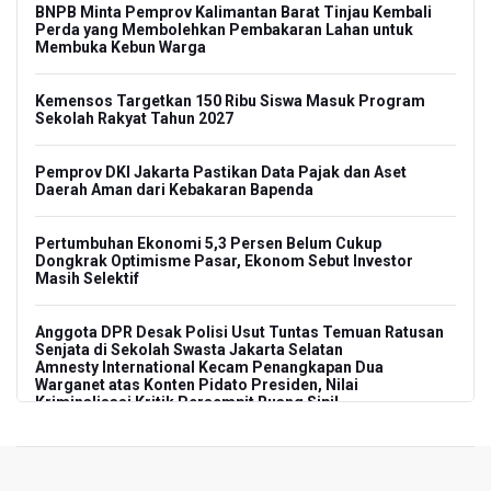
BNPB Minta Pemprov Kalimantan Barat Tinjau Kembali
Perda yang Membolehkan Pembakaran Lahan untuk
Membuka Kebun Warga
Kemensos Targetkan 150 Ribu Siswa Masuk Program
Sekolah Rakyat Tahun 2027
Pemprov DKI Jakarta Pastikan Data Pajak dan Aset
Daerah Aman dari Kebakaran Bapenda
Pertumbuhan Ekonomi 5,3 Persen Belum Cukup
Dongkrak Optimisme Pasar, Ekonom Sebut Investor
Masih Selektif
Anggota DPR Desak Polisi Usut Tuntas Temuan Ratusan
Senjata di Sekolah Swasta Jakarta Selatan
Amnesty International Kecam Penangkapan Dua
Warganet atas Konten Pidato Presiden, Nilai
Kriminalisasi Kritik Persempit Ruang Sipil
BGN Beri Batas Waktu SPPG Kantongi SLHS Paling
Lambat 10 Agustus