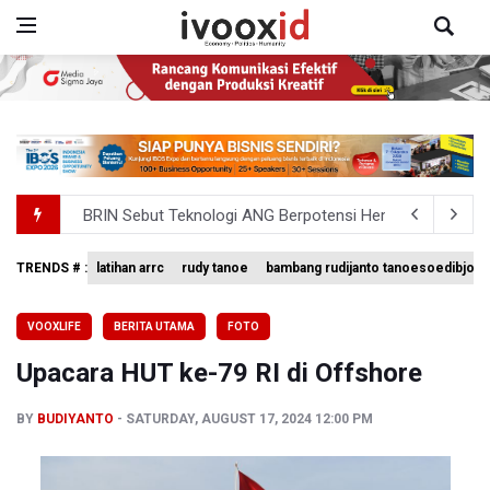
BRIN Sebut Teknologi ANG Berpotensi Hemat Subsidi LPG 
Kuasa Hukum Klaim 995 Airsoft Gun di Sekolah Swasta Ja
TRENDS # :
latihan arrc
rudy tanoe
bambang rudijanto tanoesoedibjo
BRIN Kembangkan Teknologi Modifikasi Cuaca hingga De
VOOXLIFE
BERITA UTAMA
FOTO
KPK Minta Bambang Rudijanto Tanoesoedibjo Kooperatif
Upacara HUT ke-79 RI di Offshore
BRIN Pastikan Keamanan Data Proyek Satelit Lampung-
BY
BUDIYANTO
SATURDAY, AUGUST 17, 2024 12:00 PM