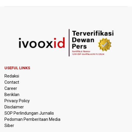
Polisi Selidiki Temuan Senjata Api di Yayasan Sekolah
Swasta di Jaksel
995 Senjata Api Ditemukan di Sekolah Swasta di Pondok
Pinang, Jakarta Selatan
Pemerintah Gelar Operasi Modifikasi Cuaca Percepat
Pemadaman Karhutla Gunung Bromo
Pemerintah Tunda Penerapan Pajak Marketplace, DJP:
Jaga Daya Beli Masyarakat
USEFUL LINKS
Redaksi
Kemenkeu Ambil Alih 60 Persen Saham KCIC
Contact
Career
Beriklan
Anggota Komisi III DPR Usulkan Mekanisme Pra Judicial
dalam RUU Perampasan Aset
Privacy Policy
Disclaimer
SOP Perlindungan Jurnalis
KPK Sebut Pejabat Kemenhut Diduga Menerima 12.500
Pedoman Pemberitaan Media
Dolar Singapura dari Bupati Kuantan Singingi Nonaktif
Suhardiman Amby
Siber