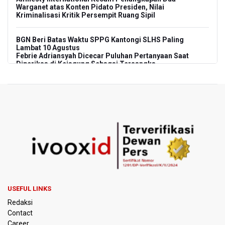
Warganet atas Konten Pidato Presiden, Nilai
Kriminalisasi Kritik Persempit Ruang Sipil
BGN Beri Batas Waktu SPPG Kantongi SLHS Paling
Lambat 10 Agustus
Febrie Adriansyah Dicecar Puluhan Pertanyaan Saat
Diperiksa di Kejagung Sebagai Tersangka
BGN Proses Pemberhentian Tidak Hormat 66 Kepala
SPPG, Sudaryono: Tidak Ada Toleransi bagi Pelanggaran
Disiplin
SEA V Cup 2026: Timnas Voli Putri Indonesia Menang
Lawan Vietnam 3-2
Kebakaran Landa Gedung Bapenda DKI Jakarta
PSSI Evaluasi TImnas Indonesia Setelah Gagal Tembus
USEFUL LINKS
Semifinal Piala AFF 2026
Redaksi
Contact
Timnas Indonesia Tersingkir di Piala AFF 2026 Setelah
Career