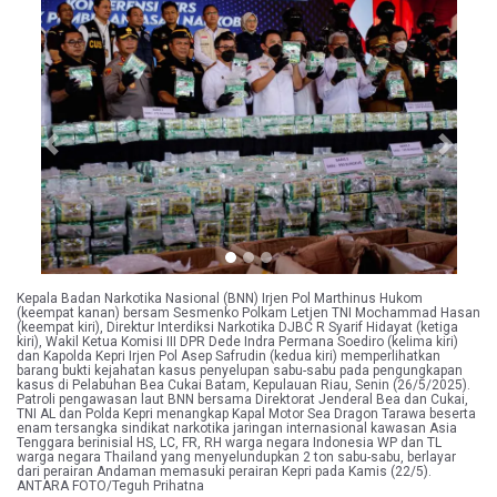
Previous
Next
Kepala Badan Narkotika Nasional (BNN) Irjen Pol Marthinus Hukom
(keempat kanan) bersam Sesmenko Polkam Letjen TNI Mochammad Hasan
(keempat kiri), Direktur Interdiksi Narkotika DJBC R Syarif Hidayat (ketiga
kiri), Wakil Ketua Komisi III DPR Dede Indra Permana Soediro (kelima kiri)
dan Kapolda Kepri Irjen Pol Asep Safrudin (kedua kiri) memperlihatkan
barang bukti kejahatan kasus penyelupan sabu-sabu pada pengungkapan
kasus di Pelabuhan Bea Cukai Batam, Kepulauan Riau, Senin (26/5/2025).
Patroli pengawasan laut BNN bersama Direktorat Jenderal Bea dan Cukai,
TNI AL dan Polda Kepri menangkap Kapal Motor Sea Dragon Tarawa beserta
enam tersangka sindikat narkotika jaringan internasional kawasan Asia
Tenggara berinisial HS, LC, FR, RH warga negara Indonesia WP dan TL
warga negara Thailand yang menyelundupkan 2 ton sabu-sabu, berlayar
dari perairan Andaman memasuki perairan Kepri pada Kamis (22/5).
ANTARA FOTO/Teguh Prihatna