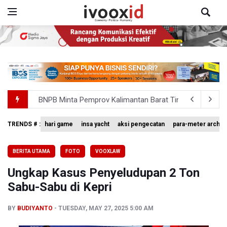
BNPB Minta Pemprov Kalimantan Barat Tinjau Kembali
Kemensos Targetkan 150 Ribu Siswa Masuk Program Se
TRENDS # :
hari game
insa yacht
aksi pengecatan
para-meter archer
Pakar: Pengungkapan TPPU Eks Jampidsus Febrie Adrian
Tim 9 Kejagung Periksa Febrie Adransayah sebagai Ters
BERITA UTAMA
FOTO
VOOXLAW
BPIP: Satu Siswa Sekolah Rakyat Jadi Calon Paskibraka 
Ungkap Kasus Penyeludupan 2 Ton
Sabu-Sabu di Kepri
BY
BUDIYANTO
TUESDAY, MAY 27, 2025 5:00 AM