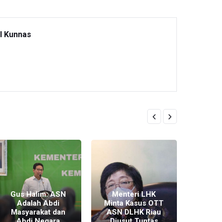
l Kunnas
Gus Halim: ASN
Menteri LHK
Pj 
Adalah Abdi
Minta Kasus OTT
Calon
Masyarakat dan
ASN DLHK Riau
Mas
Abdi Negara
Diusut Tuntas
B