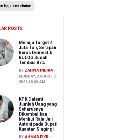
en bpjs kesehatan
LAR POSTS
an
Menuju Target 4
Juta Ton, Serapan
Beras Domestik
BULOG Sudah
Tembus 87%
BY
ZAHWA INDIRA
MONDAY, AUGUST 3,
2026 10:39 AM
KPK Dalami
Jumlah Uang yang
Seharusnya
Dikembalikan
Menhut Raja Juli
Antoni pada Bupati
Kuantan Singingi
BY
AHMAD FIKRI