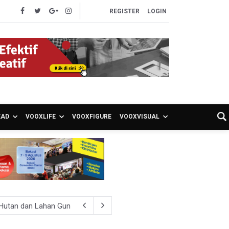
REGISTER
LOGIN
EAD
VOOXLIFE
VOOXFIGURE
VOOXVISUAL
 Hutan dan Lahan Gunung Bromo
n Kemerdekaan