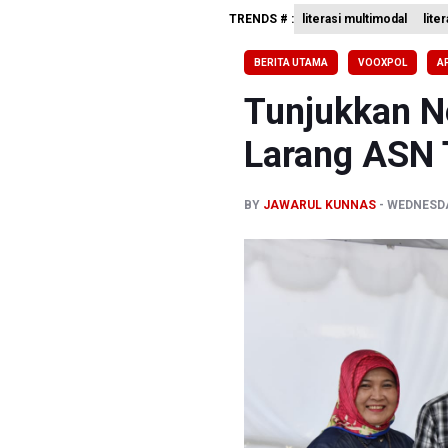
TRENDS # :
literasi multimodal
lite
Polda Met
Polisi Se
BERITA UTAMA
VOOXPOL
A
995 Senja
Tunjukkan Ne
Larang ASN 
BY
JAWARUL KUNNAS
WEDNESDAY