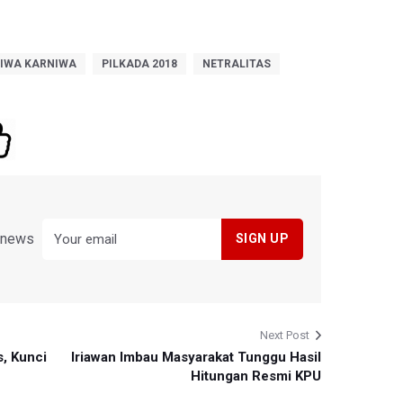
IWA KARNIWA
PILKADA 2018
NETRALITAS
y news
Next Post
s, Kunci
Iriawan Imbau Masyarakat Tunggu Hasil
Hitungan Resmi KPU