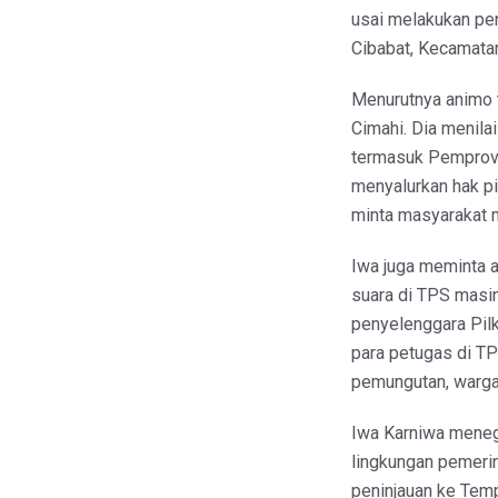
usai melakukan pe
Cibabat, Kecamatan
Menurutnya animo ti
Cimahi. Dia menilai
termasuk Pemprov 
menyalurkan hak pi
minta masyarakat m
Iwa juga meminta 
suara di TPS masi
penyelenggara Pilk
para petugas di T
pemungutan, warga 
Iwa Karniwa menega
lingkungan pemerin
peninjauan ke Tem