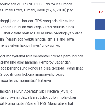
ncoblosan di TPS 90 RT 03 RW 24 Kelurahan
 Cimahi Utara, Cimahi, Rabu (27/6/2018) pagi.
LET'S
nggi juga dilihat dari TPS yang ada di sekitar
 kondisi ini buah dari kerja keras seluruh pihak
Jabar dalam mensosialisasikan pentingnya warga
FA
lih. “Masih ada waktu hingga jam 1 siang saya
enyalurkan hak pilihnya,” ungkapnya.
agar masyarakat ikut memantau proses pemungutan
T
ng-masing agar harapan Pemprov Jabar dan
ada berlangsung kondusif bisa tercipta. “Kami lihat
PS sudah siap bekerja mengawal proses
juga harus memantau,” katanya.
skan seluruh Aparatur Sipil Negara (ASN) di
tah provinsi Jawa Barat tidak boleh melakukan
pat Pemungutan Suara (TPS). Menurutnya, hal