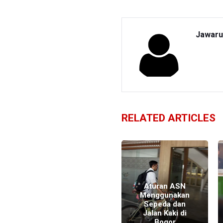
Jawaru
RELATED ARTICLES
,
Aturan ASN
Tradisi
Menggunakan
Penjamasan
Sepeda dan
Pusaka Abirawa
Jalan Kaki di
Saat Satu Suro
Bogor