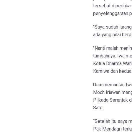
tersebut diperluka
penyelenggaraan pi
"Saya sudah larang
ada yang nilai berp
"Nanti malah menimb
tambahnya. Iwa men
Ketua Dharma Wanit
Karniwa dan kedua
Usai memantau Iwa
Moch Iriawan meng
Pilkada Serentak d
Sate.
“Setelah itu saya
Pak Mendagri terkai