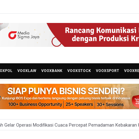
OXPOL
VOOXLAW
VOOXBANK
VOOXSTOCK
VOOXSPORT
VOOXR
ah Gelar Operasi Modifikasi Cuaca Percepat Pemadaman Kebakaran
court Bogor Hadirkan Promo "Merdeka Escape", memperingati Bula