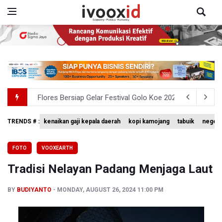
Flores Bersiap Gelar Festival Golo Koe 2026, Promosikan
Kemkomdigi Targetkan Reaktivasi IGRS Rampung 2026
Anggota DPR Minta Rencana Kenaikan Gaji Kepala Daerah
TRENDS # :
kenaikan gaji kepala daerah
kopi kamojang
tabuik
negeri
BGN Wajibkan Ompreng MBG Cantumkan Batas Waktu Ko
FOTO
VOOXEARTH
BEI Catat Pertumbuhan Investor Saham Capai 10,05 Juta
Tradisi Nelayan Padang Menjaga Laut
BY
BUDIYANTO
MONDAY, AUGUST 26, 2024 11:00 PM