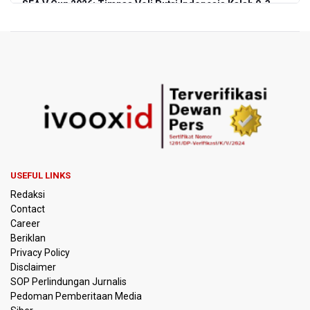
SEA V Cup 2026: Timnas Voli Putri Indonesia Kalah 0-3
Lawan Thailand
Xabi Alonso Sebut Dukungan Penggemar Chelsea
Menakjubkan di GBK, Menang Lawan AC Milan 3-0
Pakar: Pengungkapan TPPU Eks Jampidsus Febrie
Adriansyah Harus Buktikan Pidana Asal
Tim 9 Kejagung Periksa Febrie Adransayah sebagai
Tersangka dan Saksi Terkait Kasus TPPU
USEFUL LINKS
BPIP: Satu Siswa Sekolah Rakyat Jadi Calon Paskibraka
Redaksi
Nasional
Contact
Career
Kemarau Panjang, BNPB Minta Kalbar Tinjau Perda Bakar
Beriklan
Lahan
Privacy Policy
Disclaimer
Kemensos Targetkan 150 Ribu Siswa Masuk Program
SOP Perlindungan Jurnalis
Sekolah Rakyat Tahun 2027
Pedoman Pemberitaan Media