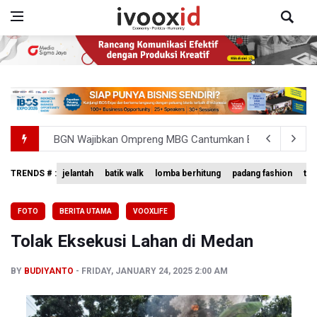
BGN Wajibkan Ompreng MBG Cantumkan Batas Waktu Ko
BEI Catat Pertumbuhan Investor Saham Capai 10,05 Juta
Pemerintah Tetapkan Harga Patokan Batu Bara Agustus 2
TRENDS # :
jelantah
batik walk
lomba berhitung
padang fashion
tem
Meretas Jalan Terjal Ekonomi Digital: Perjuangan Siti Ali
FOTO
BERITA UTAMA
VOOXLIFE
Anggota DPR Minta Rencana Kenaikan Gaji Kepala Daerah
Tolak Eksekusi Lahan di Medan
BY
BUDIYANTO
FRIDAY, JANUARY 24, 2025 2:00 AM