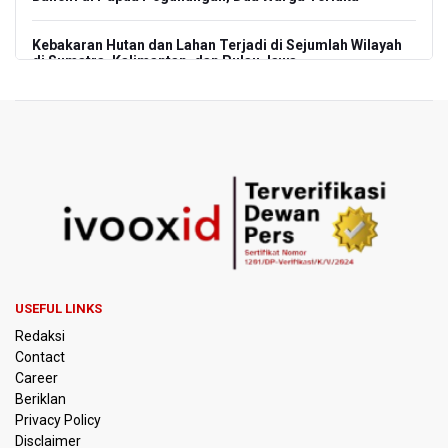
Kebakaran Hutan dan Lahan Terjadi di Sejumlah Wilayah
di Sumatra, Kalimantan, dan Pulau Jawa
Kebakaran Hutan dan Lahan Meluas, TNBTS Tutup
Seluruh Akses Wisata Gunung Bromo Guna Efektifkan
Pemadaman
SEA V Cup 2026: Timnas Voli Putri Indonesia Kalah 0-3
Lawan Thailand
Xabi Alonso Sebut Dukungan Penggemar Chelsea
Menakjubkan di GBK, Menang Lawan AC Milan 3-0
USEFUL LINKS
Pakar: Pengungkapan TPPU Eks Jampidsus Febrie
Redaksi
Adriansyah Harus Buktikan Pidana Asal
Contact
Career
Tim 9 Kejagung Periksa Febrie Adransayah sebagai
Beriklan
Tersangka dan Saksi Terkait Kasus TPPU
Privacy Policy
Disclaimer