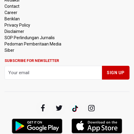
Redaksi
Contact
Pemerintah Matangkan Rencana Pembaruan Buku Ajar
Career
Nasional
Beriklan
Privacy Policy
Pendakian Gunung Gede Pangrango Ditutup karena
Disclaimer
Kebakaran Alun-alun Suryakancana
SOP Perlindungan Jurnalis
Pedoman Pemberitaan Media
Menkomdigi Sebut Kehadiran AI Factory Perkuat Posisi
Siber
Indonesia
SUBSCRIBE FOR NEWSLETTER
Perumnas Bangun Hunian Bersubsidi dengan Konsep
TOD di Kemayoran
Bank Indonesia Sebut Cadangan Devisa Akhir Juli
Sebesar 145,3 Miliar Dolar AS
Penjelasan Kemenkes: Pasien BPJS Kesehatan Viral
Tunggu 8 Jam karena HCU RSCM Terbatas
Terkait Temuan 995 Pucuk Senjata, Yayasan Sekolah: Tak
Ada Ekskul Menembak