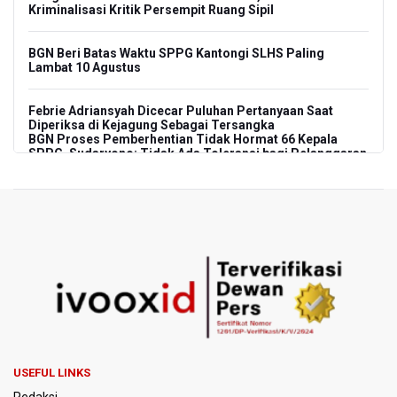
Kriminalisasi Kritik Persempit Ruang Sipil
BGN Beri Batas Waktu SPPG Kantongi SLHS Paling
Lambat 10 Agustus
Febrie Adriansyah Dicecar Puluhan Pertanyaan Saat
Diperiksa di Kejagung Sebagai Tersangka
BGN Proses Pemberhentian Tidak Hormat 66 Kepala
SPPG, Sudaryono: Tidak Ada Toleransi bagi Pelanggaran
Disiplin
SEA V Cup 2026: Timnas Voli Putri Indonesia Menang
Lawan Vietnam 3-2
Kebakaran Landa Gedung Bapenda DKI Jakarta
PSSI Evaluasi TImnas Indonesia Setelah Gagal Tembus
Semifinal Piala AFF 2026
Timnas Indonesia Tersingkir di Piala AFF 2026 Setelah
USEFUL LINKS
Ditahan Imbang Singapura 1-1