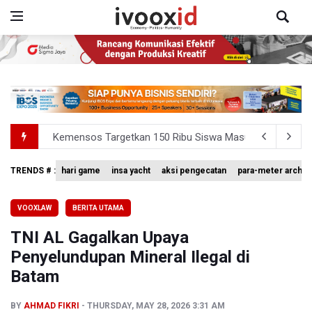
Kemensos Targetkan 150 Ribu Siswa Masuk Program Se
Pemprov DKI Jakarta Pastikan Data Pajak dan Aset Dae
TRENDS # :
hari game
insa yacht
aksi pengecatan
para-meter archer
Tim 9 Kejagung Periksa Febrie Adransayah sebagai Ters
VOOXLAW
BERITA UTAMA
BPIP: Satu Siswa Sekolah Rakyat Jadi Calon Paskibraka 
TNI AL Gagalkan Upaya
BNPB Minta Pemprov Kalimantan Barat Tinjau Kembali
Penyelundupan Mineral Ilegal di
Batam
BY
AHMAD FIKRI
THURSDAY, MAY 28, 2026 3:31 AM