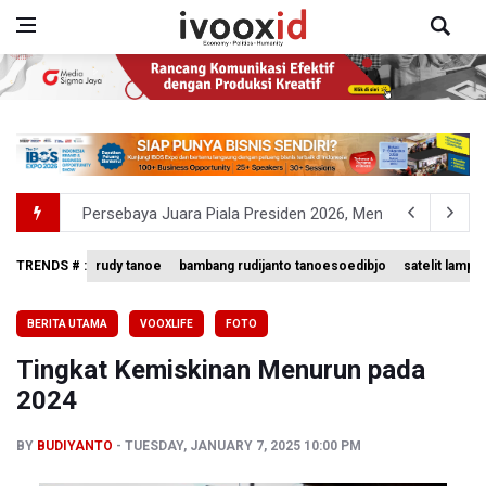
Persebaya Juara Piala Presiden 2026, Menang Adu Pinal
Dari Literasi Teks ke Literasi Multimodal
TRENDS # :
rudy tanoe
bambang rudijanto tanoesoedibjo
satelit lampu
Kuasa Hukum Klaim 995 Airsoft Gun di Sekolah Swasta Ja
BERITA UTAMA
VOOXLIFE
FOTO
Menperin Sebut Insentif Kendaraan Listrik untuk Produk 
Tingkat Kemiskinan Menurun pada
Sri Mulyani Indrawati Kembali ke Bank Dunia
2024
BY
BUDIYANTO
TUESDAY, JANUARY 7, 2025 10:00 PM