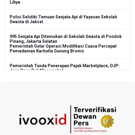
Libya
Polisi Selidiki Temuan Senjata Api di Yayasan Sekolah
Swasta di Jaksel
995 Senjata Api Ditemukan di Sekolah Swasta di Pondok
Pinang, Jakarta Selatan
Pemerintah Gelar Operasi Modifikasi Cuaca Percepat
Pemadaman Karhutla Gunung Bromo
Pemerintah Tunda Penerapan Pajak Marketplace, DJP:
Jaga Daya Beli Masyarakat
Kemenkeu Ambil Alih 60 Persen Saham KCIC
Anggota Komisi III DPR Usulkan Mekanisme Pra Judicial
dalam RUU Perampasan Aset
KPK Sebut Pejabat Kemenhut Diduga Menerima 12.500
Dolar Singapura dari Bupati Kuantan Singingi Nonaktif
Suhardiman Amby