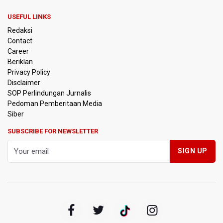
Amnesty International Desak Hentikan Sementara dan
USEFUL LINKS
Evaluasi Program MBG Usai Rentetan Dugaan Keracunan
Redaksi
Massal
Contact
Career
Harga Telur dan Daging Ayam Masih Tertekan,
Beriklan
Pemerintah Diminta Lindungi Peternak Kecil
Privacy Policy
Disclaimer
Tak Mampu Bayar Gaji ASN, Ratusan Pemda Dapat
SOP Perlindungan Jurnalis
Suntikan Dana Rp20,5 Triliun dari Pusat
Pedoman Pemberitaan Media
Siber
DPR Pastikan Tak Ada Surpres Pergantian Kapolri
SUBSCRIBE FOR NEWSLETTER
Pemerintah Tambah Penempatan Dana SAL di Himbara
OJK Wajibkan Pindar Serahkan Data Transaksi
Pendanaan
Garuda Pertiwi dan Putri Nusantara akan Bela Indonesia
di Srikandi Merdeka Cup 2026
Aldila dan Janice Berlaga di Sektor Ganda WTA 1000