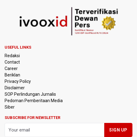
BPIP: Satu Siswa Sekolah Rakyat Jadi Calon Paskibraka
Nasional
Kemarau Panjang, BNPB Minta Kalbar Tinjau Perda Bakar
Lahan
USEFUL LINKS
Kemensos Targetkan 150 Ribu Siswa Masuk Program
Redaksi
Sekolah Rakyat Tahun 2027
Contact
Career
Pemprov DKI Jakarta Pastikan Data Pajak dan Aset
Beriklan
Daerah Aman dari Kebakaran Bapenda
Privacy Policy
Disclaimer
Pertumbuhan Ekonomi 5,3 Persen Belum Cukup
SOP Perlindungan Jurnalis
Dongkrak Optimisme Pasar, Ekonom Sebut Investor
Pedoman Pemberitaan Media
Masih Selektif
Siber
Anggota DPR Desak Polisi Usut Tuntas Temuan Ratusan
SUBSCRIBE FOR NEWSLETTER
Senjata di Sekolah Swasta Jakarta Selatan
Amnesty International Kecam Penangkapan Dua