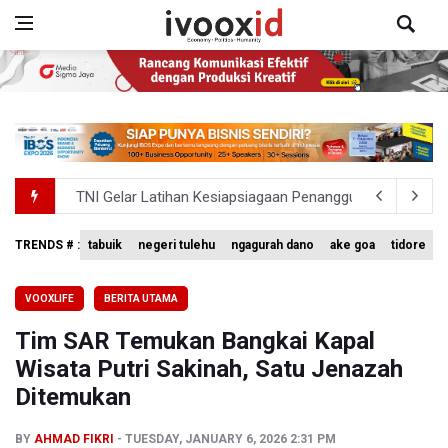
TNI Gelar Latihan Kesiapsiagaan Penanggulangan Benca
Pemprov Jabar Sediakan Knalpot Standar Gratis di Pos P
TRENDS # :
tabuik
negeri tulehu
ngagurah dano
ake goa
tidore
BEI Catat Pertumbuhan Investor Saham Capai 10,05 Juta
VOOXLIFE
BERITA UTAMA
Flores Bersiap Gelar Festival Golo Koe 2026, Promosikan
Tim SAR Temukan Bangkai Kapal
Kemkomdigi Targetkan Reaktivasi IGRS Rampung 2026
Wisata Putri Sakinah, Satu Jenazah
Ditemukan
BY
AHMAD FIKRI
TUESDAY, JANUARY 6, 2026 2:31 PM