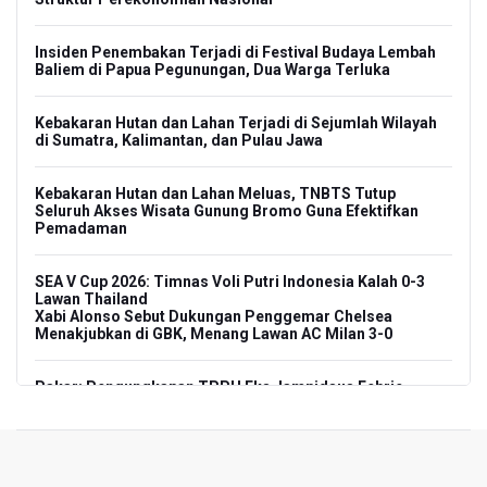
Insiden Penembakan Terjadi di Festival Budaya Lembah
Baliem di Papua Pegunungan, Dua Warga Terluka
Kebakaran Hutan dan Lahan Terjadi di Sejumlah Wilayah
di Sumatra, Kalimantan, dan Pulau Jawa
Kebakaran Hutan dan Lahan Meluas, TNBTS Tutup
Seluruh Akses Wisata Gunung Bromo Guna Efektifkan
Pemadaman
SEA V Cup 2026: Timnas Voli Putri Indonesia Kalah 0-3
Lawan Thailand
Xabi Alonso Sebut Dukungan Penggemar Chelsea
Menakjubkan di GBK, Menang Lawan AC Milan 3-0
Pakar: Pengungkapan TPPU Eks Jampidsus Febrie
Adriansyah Harus Buktikan Pidana Asal
Tim 9 Kejagung Periksa Febrie Adransayah sebagai
Tersangka dan Saksi Terkait Kasus TPPU