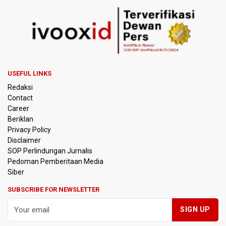
BEI Catat Pertumbuhan Investor Saham Capai 10,05 Juta
SID
Flores Bersiap Gelar Festival Golo Koe 2026, Promosikan
Wisata Berkelanjutan
Kemkomdigi Targetkan Reaktivasi IGRS Rampung 2026
USEFUL LINKS
Redaksi
TNI Gelar Latihan Kesiapsiagaan Penanggulangan
Contact
Bencana Gempa Bumi dan Tsunami di Bali
Career
Beriklan
Pemprov Jabar Sediakan Knalpot Standar Gratis di Pos
Privacy Policy
Polisi saat Razia Knalpot Brong
Disclaimer
SOP Perlindungan Jurnalis
Pedoman Pemberitaan Media
BPS Sebut Sensus Ekonomi 2026 untuk Perbarui Data
Struktur Perekonomian Nasional
Siber
SUBSCRIBE FOR NEWSLETTER
Insiden Penembakan Terjadi di Festival Budaya Lembah
Baliem di Papua Pegunungan, Dua Warga Terluka
Kebakaran Hutan dan Lahan Terjadi di Sejumlah Wilayah
di Sumatra, Kalimantan, dan Pulau Jawa