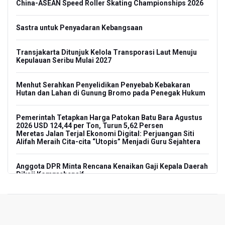
China-ASEAN Speed Roller Skating Championships 2026
Sastra untuk Penyadaran Kebangsaan
Transjakarta Ditunjuk Kelola Transporasi Laut Menuju
Kepulauan Seribu Mulai 2027
Menhut Serahkan Penyelidikan Penyebab Kebakaran
Hutan dan Lahan di Gunung Bromo pada Penegak Hukum
Pemerintah Tetapkan Harga Patokan Batu Bara Agustus
2026 USD 124,44 per Ton, Turun 5,62 Persen
Meretas Jalan Terjal Ekonomi Digital: Perjuangan Siti
Alifah Meraih Cita-cita “Utopis” Menjadi Guru Sejahtera
Anggota DPR Minta Rencana Kenaikan Gaji Kepala Daerah
Dikaji Komprehensif
BGN Wajibkan Ompreng MBG Cantumkan Batas Waktu
Konsumsi Mulai Pekan Depan