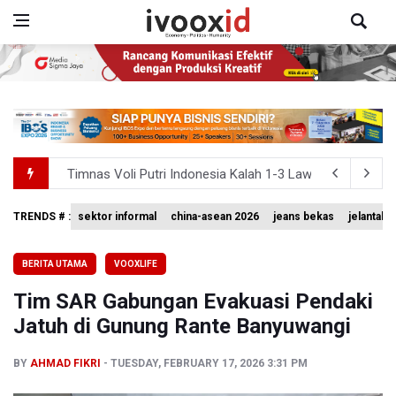
Timnas Voli Putri Indonesia Kalah 1-3 Lawan Filipina da
PSSI Ajak Publik Tak Hujat Pelatih dan Pemain Timnas In
TRENDS # :
sektor informal
china-asean 2026
jeans bekas
jelantah
Langkah Aldila Sutjiadi Terhenti di Babak 16 besar WTA 
BERITA UTAMA
VOOXLIFE
TNBTS Catat Area Terdampak Kebakaran Hutan dan Laha
Tim SAR Gabungan Evakuasi Pendaki
Basarnas Akhiri Operasi Penyisiran Korban KMP Mutiara
Jatuh di Gunung Rante Banyuwangi
BY
AHMAD FIKRI
TUESDAY, FEBRUARY 17, 2026 3:31 PM