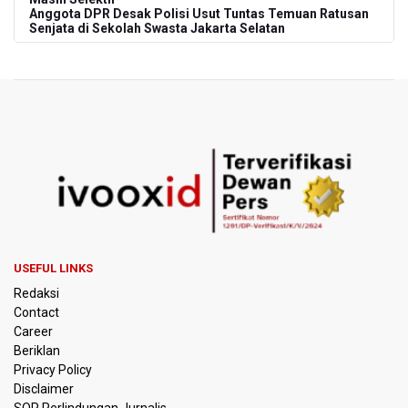
Anggota DPR Desak Polisi Usut Tuntas Temuan Ratusan
Senjata di Sekolah Swasta Jakarta Selatan
Amnesty International Kecam Penangkapan Dua
Warganet atas Konten Pidato Presiden, Nilai
Kriminalisasi Kritik Persempit Ruang Sipil
BGN Beri Batas Waktu SPPG Kantongi SLHS Paling
Lambat 10 Agustus
Febrie Adriansyah Dicecar Puluhan Pertanyaan Saat
Diperiksa di Kejagung Sebagai Tersangka
BGN Proses Pemberhentian Tidak Hormat 66 Kepala
USEFUL LINKS
SPPG, Sudaryono: Tidak Ada Toleransi bagi Pelanggaran
Redaksi
Disiplin
Contact
Career
SEA V Cup 2026: Timnas Voli Putri Indonesia Menang
Beriklan
Lawan Vietnam 3-2
Privacy Policy
Disclaimer
Kebakaran Landa Gedung Bapenda DKI Jakarta
SOP Perlindungan Jurnalis