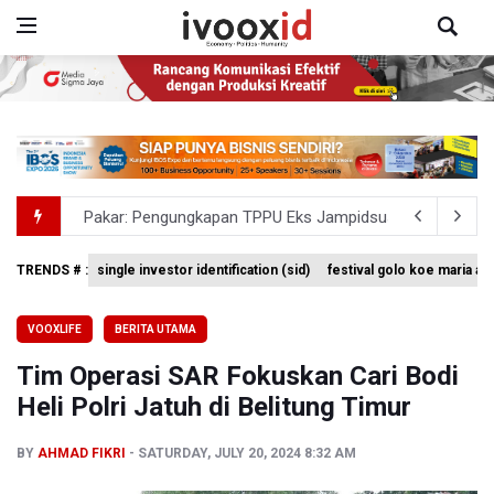
Pakar: Pengungkapan TPPU Eks Jampidsus Febrie Adrian
Tim 9 Kejagung Periksa Febrie Adransayah sebagai Ters
TRENDS # :
single investor identification (sid)
festival golo koe maria a
Kebakaran Hutan dan Lahan Meluas, TNBTS Tutup Selu
VOOXLIFE
BERITA UTAMA
SEA V Cup 2026: Timnas Voli Putri Indonesia Kalah 0-3 
Tim Operasi SAR Fokuskan Cari Bodi
Xabi Alonso Sebut Dukungan Penggemar Chelsea Menakj
Heli Polri Jatuh di Belitung Timur
BY
AHMAD FIKRI
SATURDAY, JULY 20, 2024 8:32 AM