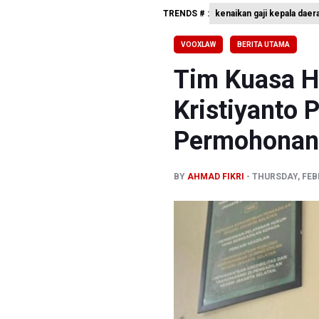
TRENDS # :
kenaikan gaji kepala daer
BGN Waji
BEI Catat
VOOXLAW
BERITA UTAMA
Flores Be
Tim Kuasa 
Kristiyanto
Permohonan 
BY
AHMAD FIKRI
THURSDAY, FEBR