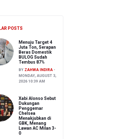
 Depan
LAR POSTS
n
Menuju Target 4
Juta Ton, Serapan
Beras Domestik
BULOG Sudah
Tembus 87%
BY
ZAHWA INDIRA
MONDAY, AUGUST 3,
2026 10:39 AM
Xabi Alonso Sebut
Dukungan
Penggemar
Chelsea
Menakjubkan di
GBK, Menang
Lawan AC Milan 3-
0