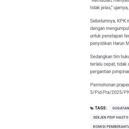
"Kemudian, menyat
tidak jelas," ujarny
Sebelumnya, KPK m
dengan mengumpulka
untuk penetapan te
penyidikan Harun M
Sedangkan tim huku
terlalu cepat, tida
pergantian pimpina
Permohonan prapera
5/Pid.Pra/2025/PN.
TAGS:
GUGATAN
SEKJEN PDIP HASTO
KOMISI PEMBERANTA