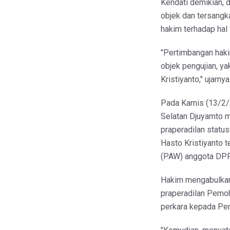
Kendati demikian, d
objek dan tersangka
hakim terhadap hal 
"Pertimbangan haki
objek pengujian, y
Kristiyanto," ujarnya
Pada Kamis (13/2/2
Selatan Djuyamto m
praperadilan statu
Hasto Kristiyanto t
(PAW) anggota DPR
Hakim mengabulkan
praperadilan Pemo
perkara kepada Pem