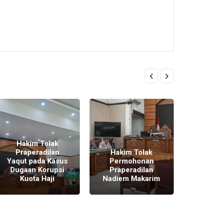
PN Ja
Sida
Hakim Tolak
Pra
Praperadilan
Hakim Tolak
Nadie
Yaqut pada Kasus
Permohonan
Bela
Dugaan Korupsi
Praperadilan
Ajuk
Kuota Haji
Nadiem Makarim