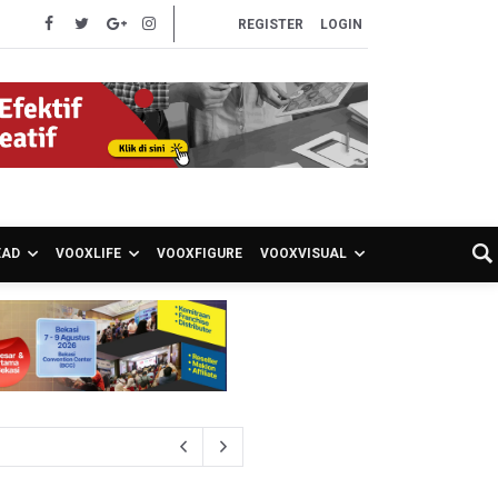
REGISTER
LOGIN
EAD
VOOXLIFE
VOOXFIGURE
VOOXVISUAL
unami di Bali