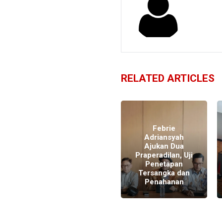
RELATED ARTICLES
Febrie
Adriansyah
Ajukan Dua
Praperadilan, Uji
m
Kivlan Optimis
Penetapan
Gugatannya
Tersangka dan
Dikabulkan
Penahanan