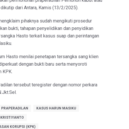
akan permohonan praperadilan Pemohon kabut atau
a, dikutip dari Antara, Kamis (13/2/2025).
engklaim pihaknya sudah mengikuti prosedur
n bukti, tahapan penyelidikan dan penyidikan
rsangka Hasto terkait kasus suap dan perintangan
asiku.
m Hasto menilai penetapan tersangka sang klien
k diperkuat dengan bukti baru serta menyoroti
n KPK.
dilan tersebut teregister dengan nomor perkara
Jkt.Sel.
 PRAPERADILAN
KASUS HARUN MASIKU
 KRISTIYANTO
SAN KORUPSI (KPK)