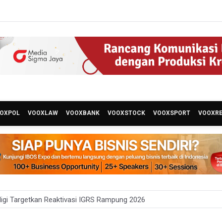
OXPOL
VOOXLAW
VOOXBANK
VOOXSTOCK
VOOXSPORT
VOOXR
gi Targetkan Reaktivasi IGRS Rampung 2026
 Latihan Kesiapsiagaan Penanggulangan Bencana Gempa Bumi dan Ts