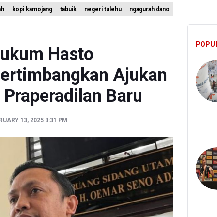
ah
kopi kamojang
tabuik
negeri tulehu
ngagurah dano
bkan Ompreng MBG Cantumkan Batas Waktu Konsumsi Mulai Pekan
 Pertumbuhan Investor Saham Capai 10,05 Juta SID
POPU
rsiap Gelar Festival Golo Koe 2026, Promosikan Wisata Berkelanjuta
Hukum Hasto
 Pertimbangkan Ajukan
Praperadilan Baru
UARY 13, 2025 3:31 PM