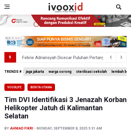
Febrie Adriansyah Dicecar Puluhan Pertanyaan Saat Dipe
Pertumbuhan Ekonomi 5,3 Persen Belum Cukup Dongkrak 
TRENDS # :
jaga jakarta
warga sorong
sterilisasi sekolah
lembah bal
Anggota DPR Desak Polisi Usut Tuntas Temuan Ratusan S
VOOXLIFE
BERITA UTAMA
Amnesty International Kecam Penangkapan Dua Warganet at
Tim DVI Identifikasi 3 Jenazah Korban
BGN Beri Batas Waktu SPPG Kantongi SLHS Paling Lamb
Helikopter Jatuh di Kalimantan
Selatan
BY
AHMAD FIKRI
MONDAY, SEPTEMBER 8, 2025 5:31 AM