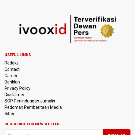
Menkomdigi Sebut Kehadiran AI Factory Perkuat Posisi
Indonesia
Perumnas Bangun Hunian Bersubsidi dengan Konsep
TOD di Kemayoran
Bank Indonesia Sebut Cadangan Devisa Akhir Juli
Sebesar 145,3 Miliar Dolar AS
USEFUL LINKS
Redaksi
Penjelasan Kemenkes: Pasien BPJS Kesehatan Viral
Contact
Tunggu 8 Jam karena HCU RSCM Terbatas
Career
Beriklan
Terkait Temuan 995 Pucuk Senjata, Yayasan Sekolah: Tak
Privacy Policy
Ada Ekskul Menembak
Disclaimer
SOP Perlindungan Jurnalis
Pedoman Pemberitaan Media
KPK Terima Permintaan Kejaksaan Agung Periksa Febrie
Adriansyah
Siber
SUBSCRIBE FOR NEWSLETTER
Kementerian ESDM Kaji Pengembangan PLTS Sepanjang
Jalan Tol Trans-Jawa