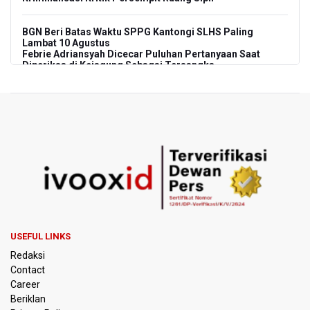
BGN Beri Batas Waktu SPPG Kantongi SLHS Paling
Lambat 10 Agustus
Febrie Adriansyah Dicecar Puluhan Pertanyaan Saat
Diperiksa di Kejagung Sebagai Tersangka
BGN Proses Pemberhentian Tidak Hormat 66 Kepala
SPPG, Sudaryono: Tidak Ada Toleransi bagi Pelanggaran
Disiplin
SEA V Cup 2026: Timnas Voli Putri Indonesia Menang
Lawan Vietnam 3-2
Kebakaran Landa Gedung Bapenda DKI Jakarta
PSSI Evaluasi TImnas Indonesia Setelah Gagal Tembus
USEFUL LINKS
Semifinal Piala AFF 2026
Redaksi
Contact
Timnas Indonesia Tersingkir di Piala AFF 2026 Setelah
Career
Ditahan Imbang Singapura 1-1
Beriklan