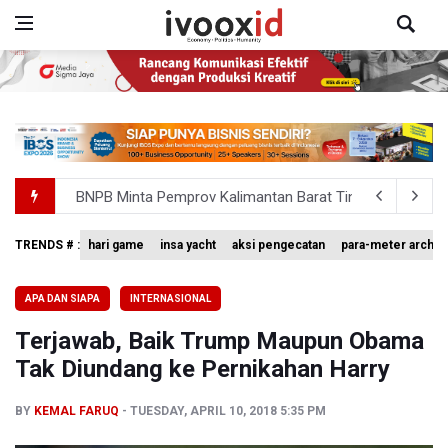
BNPB Minta Pemprov Kalimantan Barat Tinjau Kembali
Kemensos Targetkan 150 Ribu Siswa Masuk Program Se
TRENDS # :
hari game
insa yacht
aksi pengecatan
para-meter archer
Pakar: Pengungkapan TPPU Eks Jampidsus Febrie Adrian
APA DAN SIAPA
INTERNASIONAL
Tim 9 Kejagung Periksa Febrie Adransayah sebagai Ters
Terjawab, Baik Trump Maupun Obama
BPIP: Satu Siswa Sekolah Rakyat Jadi Calon Paskibraka 
Tak Diundang ke Pernikahan Harry
BY
KEMAL FARUQ
TUESDAY, APRIL 10, 2018 5:35 PM