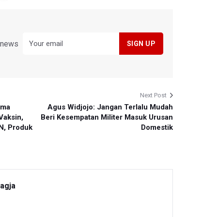
y news
Next Post
ama
Agus Widjojo: Jangan Terlalu Mudah
Vaksin,
Beri Kesempatan Militer Masuk Urusan
N, Produk
Domestik
Bagja