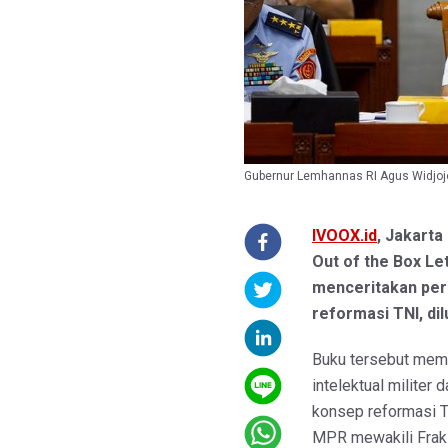
Gubernur Lemhannas RI Agus Widjoj
IVOOX.id
, Jakarta
Out of the Box Le
menceritakan per
reformasi TNI, dil
Buku tersebut mem
intelektual milite
konsep reformasi T
MPR mewakili Fraks