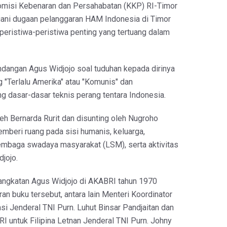
omisi Kebenaran dan Persahabatan (KKP) RI-Timor
ani dugaan pelanggaran HAM Indonesia di Timor
 peristiwa-peristiwa penting yang tertuang dalam
ndangan Agus Widjojo soal tuduhan kepada dirinya
 "Terlalu Amerika" atau "Komunis" dan
g dasar-dasar teknis perang tentara Indonesia.
leh Bernarda Rurit dan disunting oleh Nugroho
mberi ruang pada sisi humanis, keluarga,
 lembaga swadaya masyarakat (LSM), serta aktivitas
jojo.
angkatan Agus Widjojo di AKABRI tahun 1970
an buku tersebut, antara lain Menteri Koordinator
si Jenderal TNI Purn. Luhut Binsar Pandjaitan dan
I untuk Filipina Letnan Jenderal TNI Purn. Johny