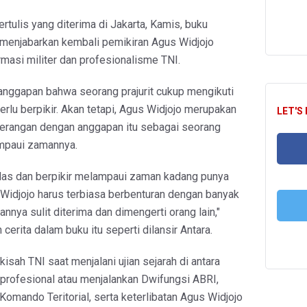
rtulis yang diterima di Jakarta, Kamis, buku
" menjabarkan kembali pemikiran Agus Widjojo
rmasi militer dan profesionalisme TNI.
 anggapan bahwa seorang prajurit cukup mengikuti
perlu berpikir. Akan tetapi, Agus Widjojo merupakan
LET'S
erangan dengan anggapan itu sebagai seorang
mpaui zamannya.
das dan berpikir melampaui zaman kadang punya
FA
Widjojo harus terbiasa berbenturan dengan banyak
nnya sulit diterima dan dimengerti orang lain,"
cerita dalam buku itu seperti dilansir Antara.
T
isah TNI saat menjalani ujian sejarah di antara
 profesional atau menjalankan Dwifungsi ABRI,
omando Teritorial, serta keterlibatan Agus Widjojo