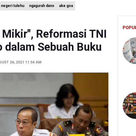
negeri tulehu
ngagurah dano
ake goa
 Pertumbuhan Investor Saham Capai 10,05 Juta SID
rsiap Gelar Festival Golo Koe 2026, Promosikan Wisata Berkelanjuta
POPU
gi Targetkan Reaktivasi IGRS Rampung 2026
 Mikir", Reformasi TNI
o dalam Sebuah Buku
UST 26, 2021 11:54 AM