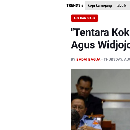
TRENDS # :
kopi kamojang
tabuik
BEI Catat
Flores Be
APA DAN SIAPA
Kemkomdi
"Tentara Kok
Agus Widjoj
BY
BADAI BAGJA
THURSDAY, AUG