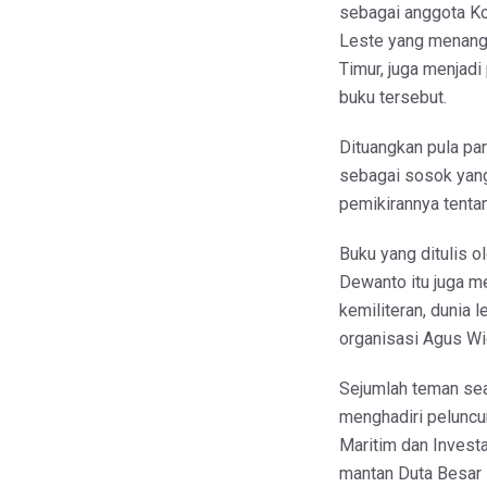
sebagai anggota K
Leste yang menang
Timur, juga menjadi
buku tersebut.
Dituangkan pula pa
sebagai sosok yang
pemikirannya tentan
Buku yang ditulis o
Dewanto itu juga me
kemiliteran, dunia
organisasi Agus Wid
Sejumlah teman se
menghadiri peluncur
Maritim dan Investa
mantan Duta Besar R