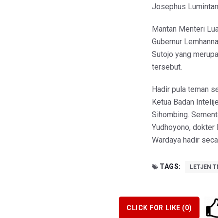
Josephus Lumintan
Mantan Menteri Lua
Gubernur Lemhannas
Sutojo yang merupa
tersebut.
Hadir pula teman s
Ketua Badan Intelij
Sihombing. Sementa
Yudhoyono, dokter 
Wardaya hadir secar
TAGS:
LETJEN T
CLICK FOR LIKE (
0
)