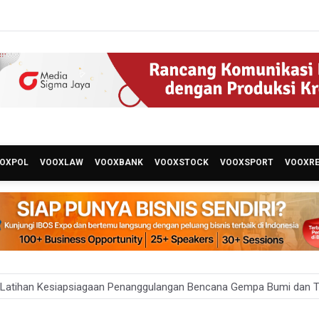
OXPOL
VOOXLAW
VOOXBANK
VOOXSTOCK
VOOXSPORT
VOOXR
 Latihan Kesiapsiagaan Penanggulangan Bencana Gempa Bumi dan Ts
abar Sediakan Knalpot Standar Gratis di Pos Polisi saat Razia Knal