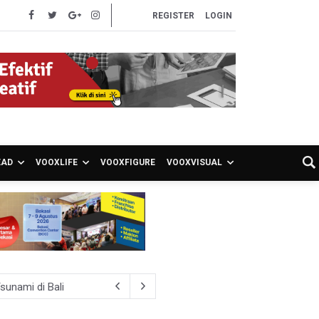
REGISTER
LOGIN
EAD
VOOXLIFE
VOOXFIGURE
VOOXVISUAL
unami di Bali
pot Brong