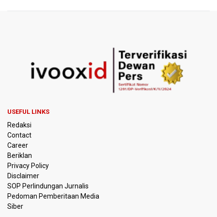
BGN Proses Pemberhentian Tidak Hormat 66 Kepala
SPPG, Sudaryono: Tidak Ada Toleransi bagi Pelanggaran
Disiplin
SEA V Cup 2026: Timnas Voli Putri Indonesia Menang
Lawan Vietnam 3-2
Kebakaran Landa Gedung Bapenda DKI Jakarta
PSSI Evaluasi TImnas Indonesia Setelah Gagal Tembus
USEFUL LINKS
Semifinal Piala AFF 2026
Redaksi
Contact
Timnas Indonesia Tersingkir di Piala AFF 2026 Setelah
Career
Ditahan Imbang Singapura 1-1
Beriklan
Privacy Policy
Pemerintah Matangkan Rencana Pembaruan Buku Ajar
Disclaimer
Nasional
SOP Perlindungan Jurnalis
Pedoman Pemberitaan Media
Pendakian Gunung Gede Pangrango Ditutup karena
Siber
Kebakaran Alun-alun Suryakancana