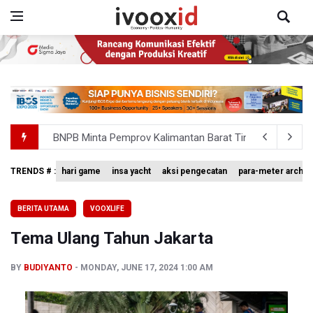
BNPB Minta Pemprov Kalimantan Barat Tinjau Kembali
Kemensos Targetkan 150 Ribu Siswa Masuk Program Se
TRENDS # :
hari game
insa yacht
aksi pengecatan
para-meter archer
Pakar: Pengungkapan TPPU Eks Jampidsus Febrie Adrian
BERITA UTAMA
VOOXLIFE
Tim 9 Kejagung Periksa Febrie Adransayah sebagai Ters
Tema Ulang Tahun Jakarta
BPIP: Satu Siswa Sekolah Rakyat Jadi Calon Paskibraka 
BY
BUDIYANTO
MONDAY, JUNE 17, 2024 1:00 AM