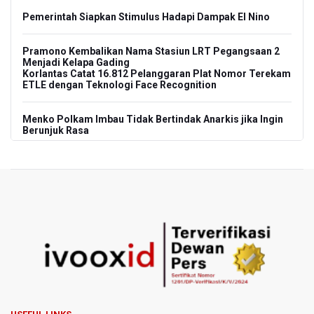
Pemerintah Siapkan Stimulus Hadapi Dampak El Nino
Pramono Kembalikan Nama Stasiun LRT Pegangsaan 2
Menjadi Kelapa Gading
Korlantas Catat 16.812 Pelanggaran Plat Nomor Terekam
ETLE dengan Teknologi Face Recognition
Menko Polkam Imbau Tidak Bertindak Anarkis jika Ingin
Berunjuk Rasa
Nadiem Makarim Jalani Sidang Banding Perdana Kasus
Korupsi Chromebook
Polisi Ungkap Peredaran 86,4 Kg Sabu dan 5.171 Butir
Ekstasi, Enam Tersangka Ditangkap
Korlantas Polri Terapkan Teknologi Face Recognition
pada ETLE
Kemenko IPK Sebut Sudah Ada Kajian Awal Perpanjangan
Kereta Cepat ke Surabaya