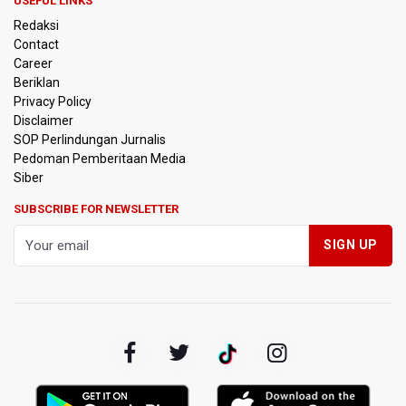
USEFUL LINKS
Redaksi
Kebakaran Hutan dan Lahan di Gunung Bromo Capai 10
Contact
Hektare
Career
Beriklan
OJK Sebut IASC Terima 1.379 Laporan Kasus Penipuan
Privacy Policy
Keuangan Memanfaatkan AI
Disclaimer
SOP Perlindungan Jurnalis
Pedoman Pemberitaan Media
BRIN Kaji Peluang Industri Panel Surya Generasi Baru
Dikembangkan di Indonesia
Siber
SUBSCRIBE FOR NEWSLETTER
BKSDA Riau Sebut Seekor Gajah Binaan PLG Minas Mati
Akibat Komplikasi Infeksi
Korlantas Polri dan Jasa Marga Bahas Zero ODOL hingga
Integrasi Teknologi Tol Jelang Libur Nataru
Amnesty International Kecam Penggusuran Paksa Petani
di Luwu Timur, Desak Hentikan Kekerasan terhadap
Warga Berdalih PSN
Kebakaran Landa Blok Bantengan di Kawasan Taman
Nasional Bromo Tengger Semeru, Tiga Jalur Akses