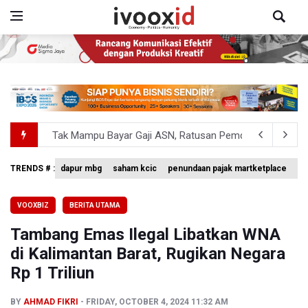
Tak Mampu Bayar Gaji ASN, Ratusan Pemda Dapat Suntika
DPR Pastikan Tak Ada Surpres Pergantian Kapolri
TRENDS # :
dapur mbg
saham kcic
penundaan pajak martketplace
vo
Pemerintah Tambah Penempatan Dana SAL di Himbara
VOOXBIZ
BERITA UTAMA
Harga Telur dan Daging Ayam Masih Tertekan, Pemerintah
Tambang Emas Ilegal Libatkan WNA
4 Barang Ini Ternyata Beratnya Gak Sampai 300 Gram, Tapi
di Kalimantan Barat, Rugikan Negara
Rp 1 Triliun
BY
AHMAD FIKRI
FRIDAY, OCTOBER 4, 2024 11:32 AM