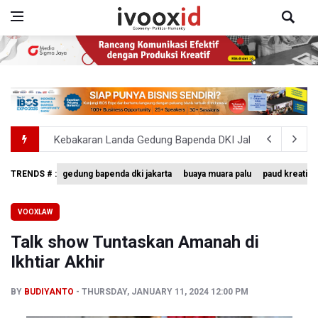
Kebakaran Landa Gedung Bapenda DKI Jakarta
PSSI Evaluasi TImnas Indonesia Setelah Gagal Tembus S
TRENDS # :
gedung bapenda dki jakarta
buaya muara palu
paud kreatif
Febrie Adriansyah Dicecar Puluhan Pertanyaan Saat Dipe
VOOXLAW
BGN Proses Pemberhentian Tidak Hormat 66 Kepala SPPG,
Talk show Tuntaskan Amanah di
SEA V Cup 2026: Timnas Voli Putri Indonesia Menang L
Ikhtiar Akhir
BY
BUDIYANTO
THURSDAY, JANUARY 11, 2024 12:00 PM