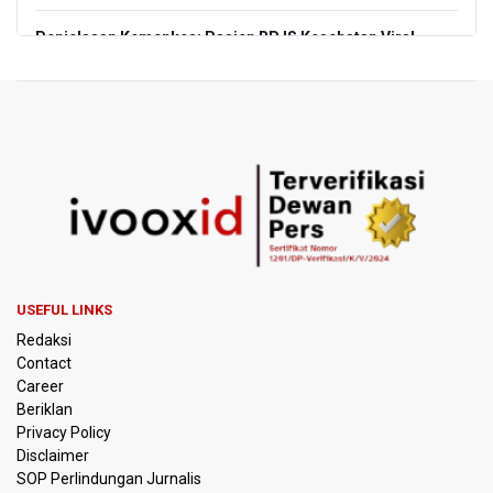
Penjelasan Kemenkes: Pasien BPJS Kesehatan Viral
Tunggu 8 Jam karena HCU RSCM Terbatas
Terkait Temuan 995 Pucuk Senjata, Yayasan Sekolah: Tak
Ada Ekskul Menembak
KPK Terima Permintaan Kejaksaan Agung Periksa Febrie
Adriansyah
Kementerian ESDM Kaji Pengembangan PLTS Sepanjang
Jalan Tol Trans-Jawa
USEFUL LINKS
BRIN Kembangkan Teknologi Modifikasi Cuaca hingga
Redaksi
Desalinasi Air Laut Menghadapi Ancaman El Nino
Contact
Career
KPK Minta Bambang Rudijanto Tanoesoedibjo Kooperatif,
Beriklan
Sudah Tiga Kali Absen Pemeriksaan
Privacy Policy
Disclaimer
BRIN Pastikan Keamanan Data Proyek Satelit Lampung-1
SOP Perlindungan Jurnalis