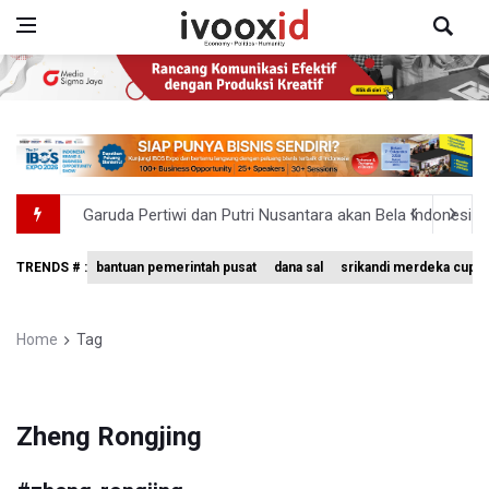
Garuda Pertiwi dan Putri Nusantara akan Bela Indonesia 
Aldila dan Janice Berlaga di Sektor Ganda WTA 1000 To
TRENDS # :
bantuan pemerintah pusat
dana sal
srikandi merdeka cup 
Ramai di Media Sosial Soal Rehat Waktu 48 Jam Menuju 
Pemerintah Siapkan Stimulus Hadapi Dampak El Nino
Home
Tag
Pramono Kembalikan Nama Stasiun LRT Pegangsaan 2 M
Zheng Rongjing