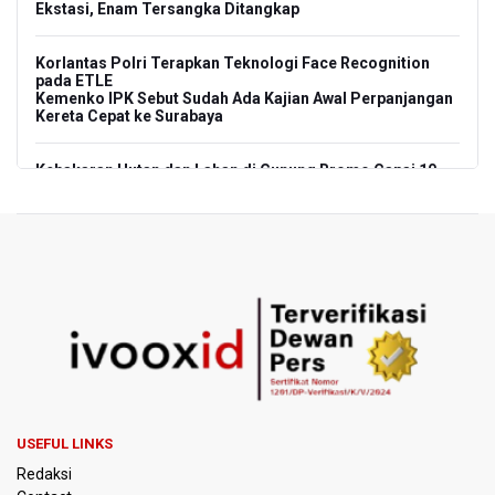
Ekstasi, Enam Tersangka Ditangkap
Korlantas Polri Terapkan Teknologi Face Recognition
pada ETLE
Kemenko IPK Sebut Sudah Ada Kajian Awal Perpanjangan
Kereta Cepat ke Surabaya
Kebakaran Hutan dan Lahan di Gunung Bromo Capai 10
Hektare
OJK Sebut IASC Terima 1.379 Laporan Kasus Penipuan
Keuangan Memanfaatkan AI
BRIN Kaji Peluang Industri Panel Surya Generasi Baru
Dikembangkan di Indonesia
BKSDA Riau Sebut Seekor Gajah Binaan PLG Minas Mati
Akibat Komplikasi Infeksi
USEFUL LINKS
Korlantas Polri dan Jasa Marga Bahas Zero ODOL hingga
Redaksi
Integrasi Teknologi Tol Jelang Libur Nataru