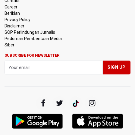
Contact
Career
Amnesty International Kecam Penggusuran Paksa Petani
Beriklan
di Luwu Timur, Desak Hentikan Kekerasan terhadap
Warga Berdalih PSN
Privacy Policy
Disclaimer
SOP Perlindungan Jurnalis
Kebakaran Landa Blok Bantengan di Kawasan Taman
Pedoman Pemberitaan Media
Nasional Bromo Tengger Semeru, Tiga Jalur Akses
Wisata Ditutup
Siber
SUBSCRIBE FOR NEWSLETTER
Malut United Pindah Kandang ke Semarang, Ganti Nama
Jadi Java United FC
Persebaya Lawan Persib Bandung di Final Piala Presiden
2026
Persib Bandung Menuju Final Piala Presiden 2026 Setelah
Memang Lawan Persija 2-1
Kepala BGN Sebut Putusan MK Justru Perkuat Program
Makan Bergizi Gratis
Komisi III DPR Masih Matangkan RUU Perampasan Aset,
Sahroni Usulkan Lembaga Independen Kelola Aset Sitaan