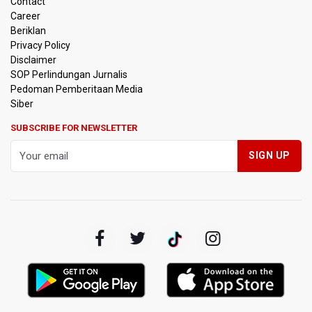
Contact
Hektare
Career
Beriklan
OJK Sebut IASC Terima 1.379 Laporan Kasus Penipuan
Privacy Policy
Keuangan Memanfaatkan AI
Disclaimer
SOP Perlindungan Jurnalis
Pedoman Pemberitaan Media
BRIN Kaji Peluang Industri Panel Surya Generasi Baru
Dikembangkan di Indonesia
Siber
SUBSCRIBE FOR NEWSLETTER
BKSDA Riau Sebut Seekor Gajah Binaan PLG Minas Mati
Akibat Komplikasi Infeksi
Korlantas Polri dan Jasa Marga Bahas Zero ODOL hingga
Integrasi Teknologi Tol Jelang Libur Nataru
Amnesty International Kecam Penggusuran Paksa Petani
di Luwu Timur, Desak Hentikan Kekerasan terhadap
Warga Berdalih PSN
Kebakaran Landa Blok Bantengan di Kawasan Taman
Nasional Bromo Tengger Semeru, Tiga Jalur Akses
Wisata Ditutup