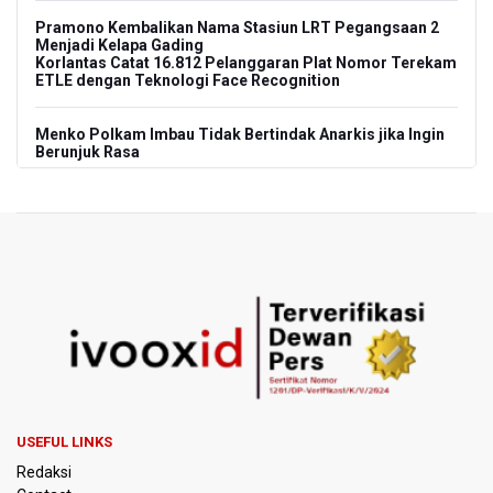
Pramono Kembalikan Nama Stasiun LRT Pegangsaan 2
Menjadi Kelapa Gading
Korlantas Catat 16.812 Pelanggaran Plat Nomor Terekam
ETLE dengan Teknologi Face Recognition
Menko Polkam Imbau Tidak Bertindak Anarkis jika Ingin
Berunjuk Rasa
Nadiem Makarim Jalani Sidang Banding Perdana Kasus
Korupsi Chromebook
Polisi Ungkap Peredaran 86,4 Kg Sabu dan 5.171 Butir
Ekstasi, Enam Tersangka Ditangkap
Korlantas Polri Terapkan Teknologi Face Recognition
pada ETLE
Kemenko IPK Sebut Sudah Ada Kajian Awal Perpanjangan
Kereta Cepat ke Surabaya
USEFUL LINKS
Redaksi
Kebakaran Hutan dan Lahan di Gunung Bromo Capai 10