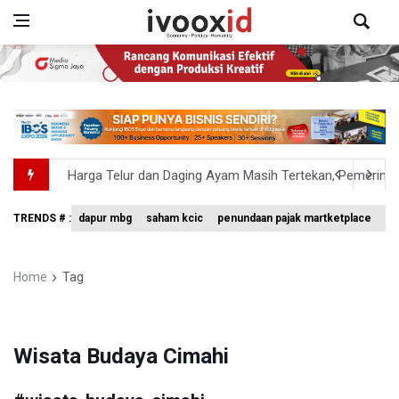
Harga Telur dan Daging Ayam Masih Tertekan, Pemerintah
4 Barang Ini Ternyata Beratnya Gak Sampai 300 Gram, Tapi
TRENDS # :
dapur mbg
saham kcic
penundaan pajak martketplace
vo
Tak Mampu Bayar Gaji ASN, Ratusan Pemda Dapat Suntika
DPR Pastikan Tak Ada Surpres Pergantian Kapolri
Home
Tag
Pemerintah Tambah Penempatan Dana SAL di Himbara
Wisata Budaya Cimahi