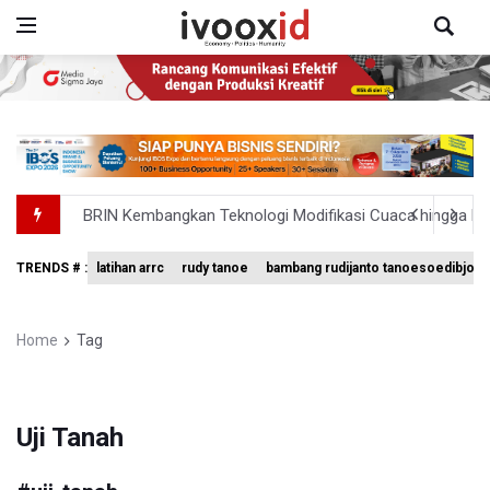
BRIN Kembangkan Teknologi Modifikasi Cuaca hingga De
KPK Minta Bambang Rudijanto Tanoesoedibjo Kooperatif
TRENDS # :
latihan arrc
rudy tanoe
bambang rudijanto tanoesoedibjo
BRIN Pastikan Keamanan Data Proyek Satelit Lampung-
BRIN Sebut Teknologi ANG Berpotensi Hemat Subsidi LPG 
Home
Tag
Kuasa Hukum Klaim 995 Airsoft Gun di Sekolah Swasta Ja
Uji Tanah