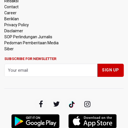
Redaksi
Kemenkeu Ambil Alih 60 Persen Saham KCIC
Contact
Career
Beriklan
Anggota Komisi III DPR Usulkan Mekanisme Pra Judicial
dalam RUU Perampasan Aset
Privacy Policy
Disclaimer
SOP Perlindungan Jurnalis
KPK Sebut Pejabat Kemenhut Diduga Menerima 12.500
Pedoman Pemberitaan Media
Dolar Singapura dari Bupati Kuantan Singingi Nonaktif
Suhardiman Amby
Siber
SUBSCRIBE FOR NEWSLETTER
Amnesty International Desak Hentikan Sementara dan
Evaluasi Program MBG Usai Rentetan Dugaan Keracunan
Massal
Harga Telur dan Daging Ayam Masih Tertekan,
Pemerintah Diminta Lindungi Peternak Kecil
Tak Mampu Bayar Gaji ASN, Ratusan Pemda Dapat
Suntikan Dana Rp20,5 Triliun dari Pusat
DPR Pastikan Tak Ada Surpres Pergantian Kapolri
Pemerintah Tambah Penempatan Dana SAL di Himbara