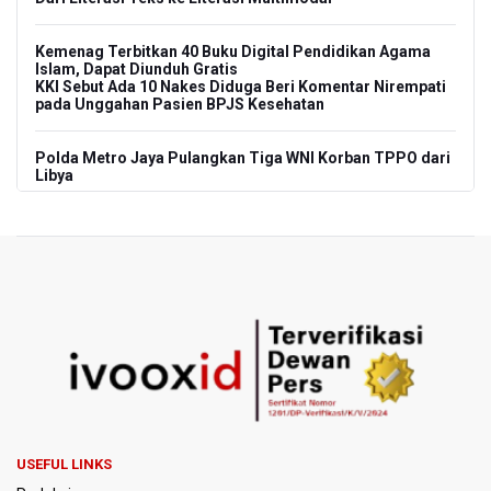
Kemenag Terbitkan 40 Buku Digital Pendidikan Agama
Islam, Dapat Diunduh Gratis
KKI Sebut Ada 10 Nakes Diduga Beri Komentar Nirempati
pada Unggahan Pasien BPJS Kesehatan
Polda Metro Jaya Pulangkan Tiga WNI Korban TPPO dari
Libya
Polisi Selidiki Temuan Senjata Api di Yayasan Sekolah
Swasta di Jaksel
995 Senjata Api Ditemukan di Sekolah Swasta di Pondok
Pinang, Jakarta Selatan
Pemerintah Gelar Operasi Modifikasi Cuaca Percepat
Pemadaman Karhutla Gunung Bromo
Pemerintah Tunda Penerapan Pajak Marketplace, DJP:
Jaga Daya Beli Masyarakat
USEFUL LINKS