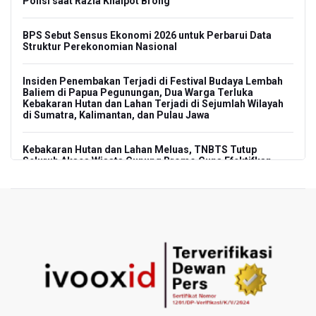
Polisi saat Razia Knalpot Brong
BPS Sebut Sensus Ekonomi 2026 untuk Perbarui Data
Struktur Perekonomian Nasional
Insiden Penembakan Terjadi di Festival Budaya Lembah
Baliem di Papua Pegunungan, Dua Warga Terluka
Kebakaran Hutan dan Lahan Terjadi di Sejumlah Wilayah
di Sumatra, Kalimantan, dan Pulau Jawa
Kebakaran Hutan dan Lahan Meluas, TNBTS Tutup
Seluruh Akses Wisata Gunung Bromo Guna Efektifkan
Pemadaman
SEA V Cup 2026: Timnas Voli Putri Indonesia Kalah 0-3
Lawan Thailand
Xabi Alonso Sebut Dukungan Penggemar Chelsea
Menakjubkan di GBK, Menang Lawan AC Milan 3-0
Pakar: Pengungkapan TPPU Eks Jampidsus Febrie
Adriansyah Harus Buktikan Pidana Asal