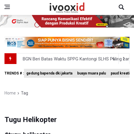
BGN Beri Batas Waktu SPPG Kantongi SLHS Paling Lamb
Febrie Adriansyah Dicecar Puluhan Pertanyaan Saat Dipe
TRENDS # :
gedung bapenda dki jakarta
buaya muara palu
paud kreatif
BGN Proses Pemberhentian Tidak Hormat 66 Kepala SPPG,
SEA V Cup 2026: Timnas Voli Putri Indonesia Menang L
Home
Tag
Kebakaran Landa Gedung Bapenda DKI Jakarta
Tugu Helikopter