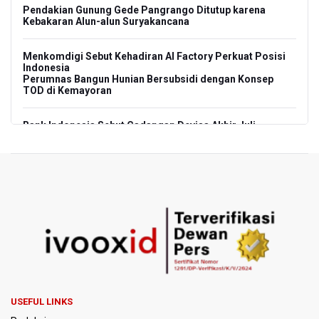
Pendakian Gunung Gede Pangrango Ditutup karena
Kebakaran Alun-alun Suryakancana
Menkomdigi Sebut Kehadiran AI Factory Perkuat Posisi
Indonesia
Perumnas Bangun Hunian Bersubsidi dengan Konsep
TOD di Kemayoran
Bank Indonesia Sebut Cadangan Devisa Akhir Juli
Sebesar 145,3 Miliar Dolar AS
Penjelasan Kemenkes: Pasien BPJS Kesehatan Viral
Tunggu 8 Jam karena HCU RSCM Terbatas
Terkait Temuan 995 Pucuk Senjata, Yayasan Sekolah: Tak
Ada Ekskul Menembak
KPK Terima Permintaan Kejaksaan Agung Periksa Febrie
Adriansyah
USEFUL LINKS
Kementerian ESDM Kaji Pengembangan PLTS Sepanjang