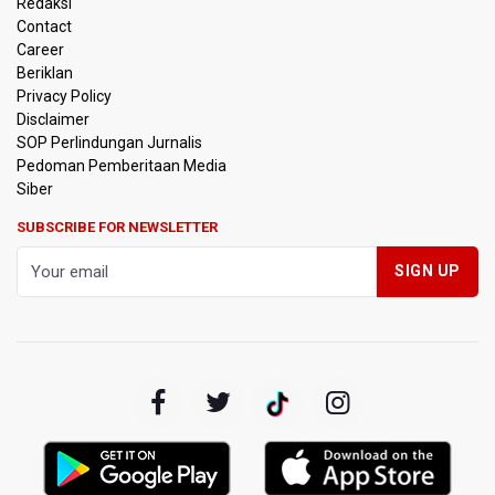
Redaksi
Jalan Tol Trans-Jawa
Contact
Career
BRIN Kembangkan Teknologi Modifikasi Cuaca hingga
Beriklan
Desalinasi Air Laut Menghadapi Ancaman El Nino
Privacy Policy
Disclaimer
KPK Minta Bambang Rudijanto Tanoesoedibjo Kooperatif,
SOP Perlindungan Jurnalis
Sudah Tiga Kali Absen Pemeriksaan
Pedoman Pemberitaan Media
Siber
BRIN Pastikan Keamanan Data Proyek Satelit Lampung-1
SUBSCRIBE FOR NEWSLETTER
BRIN Sebut Teknologi ANG Berpotensi Hemat Subsidi LPG
hingga Rp26 triliun
Kuasa Hukum Klaim 995 Airsoft Gun di Sekolah Swasta
Jaksel Berizin, Bantah Kepemilikan Senjata Api dan
Narkoba
Menperin Sebut Insentif Kendaraan Listrik untuk Produk
Bernilai Tambah Tinggi
Sri Mulyani Indrawati Kembali ke Bank Dunia