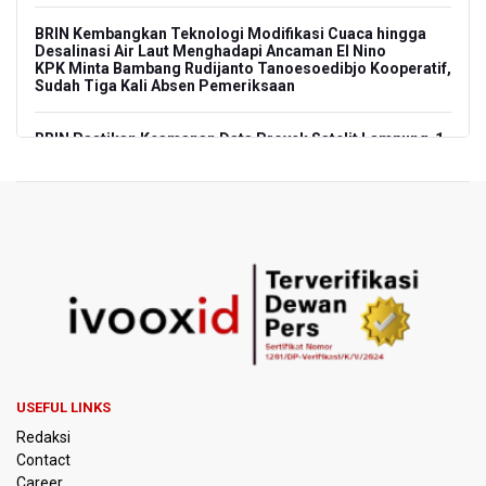
BRIN Kembangkan Teknologi Modifikasi Cuaca hingga
Desalinasi Air Laut Menghadapi Ancaman El Nino
KPK Minta Bambang Rudijanto Tanoesoedibjo Kooperatif,
Sudah Tiga Kali Absen Pemeriksaan
BRIN Pastikan Keamanan Data Proyek Satelit Lampung-1
BRIN Sebut Teknologi ANG Berpotensi Hemat Subsidi LPG
hingga Rp26 triliun
Kuasa Hukum Klaim 995 Airsoft Gun di Sekolah Swasta
Jaksel Berizin, Bantah Kepemilikan Senjata Api dan
Narkoba
Menperin Sebut Insentif Kendaraan Listrik untuk Produk
Bernilai Tambah Tinggi
USEFUL LINKS
Sri Mulyani Indrawati Kembali ke Bank Dunia
Redaksi
Contact
Persebaya Juara Piala Presiden 2026, Menang Adu Pinalti
Career