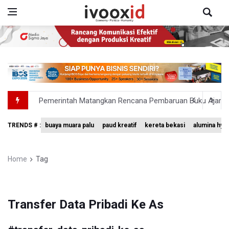
Pemerintah Matangkan Rencana Pembaruan Buku Ajar N
Pendakian Gunung Gede Pangrango Ditutup karena Keba
TRENDS # :
buaya muara palu
paud kreatif
kereta bekasi
alumina hyd
Menkomdigi Sebut Kehadiran AI Factory Perkuat Posisi 
Perumnas Bangun Hunian Bersubsidi dengan Konsep TO
Home
Tag
Bank Indonesia Sebut Cadangan Devisa Akhir Juli Sebesar
Transfer Data Pribadi Ke As