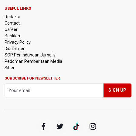
USEFUL LINKS
Kemensos Targetkan 150 Ribu Siswa Masuk Program
Redaksi
Sekolah Rakyat Tahun 2027
Contact
Career
Pemprov DKI Jakarta Pastikan Data Pajak dan Aset
Beriklan
Daerah Aman dari Kebakaran Bapenda
Privacy Policy
Disclaimer
Pertumbuhan Ekonomi 5,3 Persen Belum Cukup
SOP Perlindungan Jurnalis
Dongkrak Optimisme Pasar, Ekonom Sebut Investor
Pedoman Pemberitaan Media
Masih Selektif
Siber
Anggota DPR Desak Polisi Usut Tuntas Temuan Ratusan
SUBSCRIBE FOR NEWSLETTER
Senjata di Sekolah Swasta Jakarta Selatan
Amnesty International Kecam Penangkapan Dua
Warganet atas Konten Pidato Presiden, Nilai
Kriminalisasi Kritik Persempit Ruang Sipil
BGN Beri Batas Waktu SPPG Kantongi SLHS Paling
Lambat 10 Agustus
Febrie Adriansyah Dicecar Puluhan Pertanyaan Saat
Diperiksa di Kejagung Sebagai Tersangka