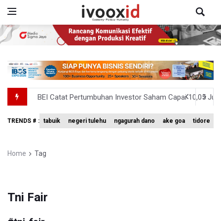
BEI Catat Pertumbuhan Investor Saham Capai 10,05 Juta
Flores Bersiap Gelar Festival Golo Koe 2026, Promosikan
TRENDS # :
tabuik
negeri tulehu
ngagurah dano
ake goa
tidore
Kemkomdigi Targetkan Reaktivasi IGRS Rampung 2026
TNI Gelar Latihan Kesiapsiagaan Penanggulangan Benca
Home
Tag
Pemprov Jabar Sediakan Knalpot Standar Gratis di Pos P
Tni Fair