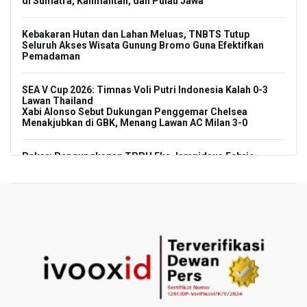
di Sumatra, Kalimantan, dan Pulau Jawa
Kebakaran Hutan dan Lahan Meluas, TNBTS Tutup
Seluruh Akses Wisata Gunung Bromo Guna Efektifkan
Pemadaman
SEA V Cup 2026: Timnas Voli Putri Indonesia Kalah 0-3
Lawan Thailand
Xabi Alonso Sebut Dukungan Penggemar Chelsea
Menakjubkan di GBK, Menang Lawan AC Milan 3-0
Pakar: Pengungkapan TPPU Eks Jampidsus Febrie
Adriansyah Harus Buktikan Pidana Asal
Tim 9 Kejagung Periksa Febrie Adransayah sebagai
Tersangka dan Saksi Terkait Kasus TPPU
BPIP: Satu Siswa Sekolah Rakyat Jadi Calon Paskibraka
Nasional
Kemarau Panjang, BNPB Minta Kalbar Tinjau Perda Bakar
Lahan